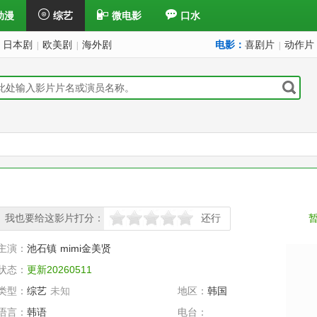
动漫
综艺
微电影
口水
日本剧
欧美剧
海外剧
电影：
喜剧片
动作片
|
|
|
我也要给这影片打分：
还行
很差
较差
还行
推荐
力荐
主演：
池石镇
mimi金美贤
状态：
更新20260511
类型：
综艺
未知
地区：
韩国
语言：
韩语
电台：