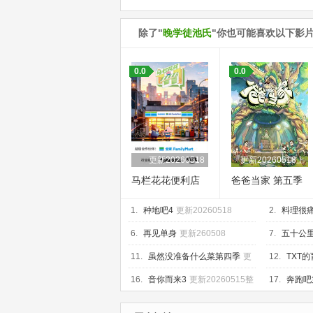
除了"
晚学徒池氏
"你也可能喜欢以下影
0.0
0.0
更新20260518
更新20260518上
马栏花花便利店
爸爸当家 第五季
第三季
1.
种地吧4
更新20260518
2.
料理很
6.
再见单身
更新260508
7.
五十公
20260518
11.
虽然没准备什么菜第四季
更
12.
TXT
新260515
16.
音你而来3
更新20260515整
17.
奔跑吧
活局
2026051