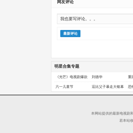
网友评论
最新评论
明星合集专题
《光芒》电视剧爆款
刘德华
重
预定！
金
六一儿童节
逗比父子暴走大银幕
恐
本网站提供的最新电视剧和
若本站