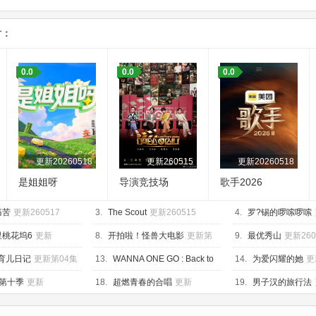
片：
0.0
0.0
0.0
更新20260518
更新260515
更新20260518
是姐姐呀
导演竞技场
歌手2026
痛苦
更新260517
3.
The Scout
更新260515
4.
罗?锡的啰嗦啰嗦
里桃花坞6
更新
8.
开拍啦！怪兽大电影
更新第
9.
最优秀山
更新260
上
04集
的育儿日记
更新第04集
13.
WANNA ONE GO : Back to
14.
为爱闪耀的她
更
Base
更新260428
20260518下
第十季
更新
18.
超燃青春的合唱
更新
19.
男子汉的旅行法
8第4期加更
202600430