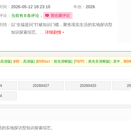
时间：
2026-05-12 18:23:10
年份：
2026
评论：
当前有
0
条评论，
剧情：
以“生猛提问”打破知识门槛，聚焦现实生活的实地探访型
知识探索综艺。…
详细剧情
高清版] [
HD
：高清版] [
DVDscr
：抢先清晰版] [
TS/TC
：抢先非清晰版] - 其中，
BD
/
4
20260427
20260420
20
4
活的实地探访型知识探索综艺。