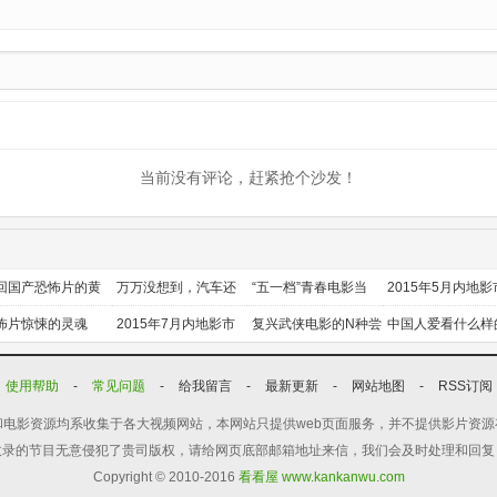
当前没有评论，赶紧抢个沙发！
回国产恐怖片的黄
万万没想到，汽车还
“五一档”青春电影当
2015年5月内地影
时代
能干这个？
道
前瞻
怖片惊悚的灵魂
2015年7月内地影市
复兴武侠电影的N种尝
中国人爱看什么样
前瞻
试
喜剧？
使用帮助
-
常见问题
-
给我留言
-
最新更新
-
网站地图
-
RSS订阅
电影资源均系收集于各大视频网站，本网站只提供web页面服务，并不提供影片资
收录的节目无意侵犯了贵司版权，请给网页底部邮箱地址来信，我们会及时处理和回复
Copyright © 2010-2016
看看屋 www.kankanwu.com