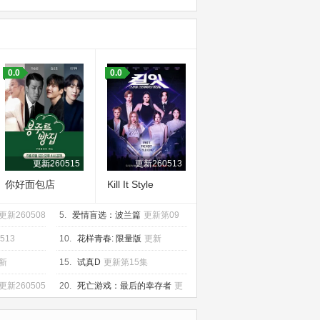
0.0
0.0
更新260515
更新260513
你好面包店
Kill It Style
Creator War
更新260508
5.
爱情盲选：波兰篇
更新第09
集
513
10.
花样青春: 限量版
更新
260518
新
15.
试真D
更新第15集
更新260505
20.
死亡游戏：最后的幸存者
更
新260505