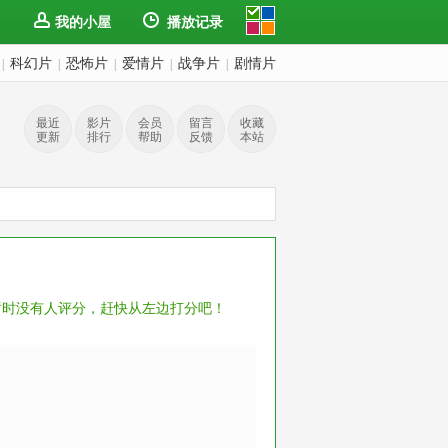
我的小屋
播放记录
科幻片
恐怖片
爱情片
战争片
剧情片
|
|
|
|
|
最近
影片
会员
留言
收藏
更新
排行
帮助
反馈
本站
暂时没有人评分，赶快从左边打分吧！