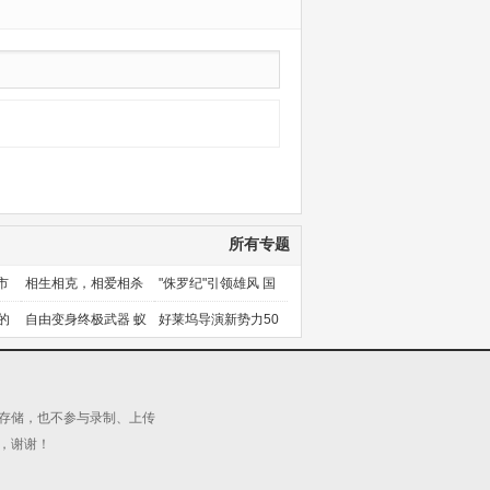
所有专题
市
相生相克，相爱相杀
"侏罗纪"引领雄风 国
产片下旬逆袭
的
自由变身终极武器 蚁
好莱坞导演新势力50
人能力使用者大盘点
人上篇
源存储，也不参与录制、上传
，谢谢！