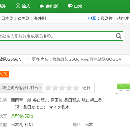
动漫
综艺
微电影
口水
日本剧
欧美剧
海外剧
电影：
喜剧片
动作片
|
|
|
战队GoGoＶ
更多片名：救急战队GoGo Five/救急战队GOGOV
订阅
已订
我也要给这影片打分：
还行
很差
较差
还行
推荐
力荐
主演：
西岡竜一朗
谷口賢志
原田篤
柴田賢志
坂口望二香
（現：柴田かよこ）
マイク眞木
状态：
共50集 完结
类型：
日本剧
科幻
地区：
日本