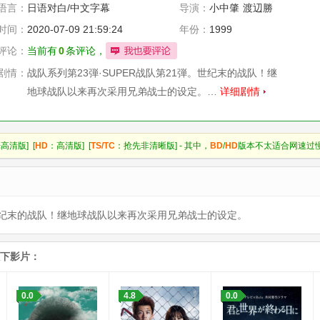
语言：
日语对白/中文字幕
导演：
小中肇
渡辺勝
也
長石多可男
时间：
2020-07-09 21:59:24
年份：
1999
諸田敏
佛田洋
评论：
当前有
0
条评论，
剧情：
战队系列第23弾·SUPER战队第21弾。世纪末的战队！继
地球战队以来再次采用兄弟战士的设定。…
详细剧情
高清版] [
HD
：高清版] [
TS/TC
：抢先非清晰版] - 其中，
BD
/
HD
版本不太适合网速过
弾。世纪末的战队！继地球战队以来再次采用兄弟战士的设定。
以下影片：
0.0
4.8
0.0