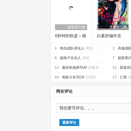
更新至03集
更新第11集
6秒钟的轨迹～烟
白暮的编年史
花师望月星太郎
1.
的第二个忧郁
电击战队变化人
完结
2.
高速战
6.
超电子生化人
完结
7.
超新星
11.
最好的选择TAXI
10集全
12.
因某些
06集
16.
电影少女2019
已完结
17.
仁医
全
网友评论
最新评论