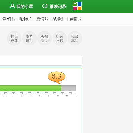
我的小屋
播放记录
科幻片
恐怖片
爱情片
战争片
剧情片
|
|
|
|
|
最近
影片
会员
留言
收藏
更新
排行
帮助
反馈
本站
8.3
8.3