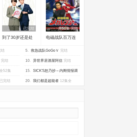
已完结
共51集 完结
到了30岁还是处
电磁战队百万连
男，似乎会变成
者
完结
魔法师
5.
救急战队GoGoＶ
完结
完结
10.
异世界居酒屋阿信
完结
全52集
15.
SICK'S恕乃抄～内阁情报调
査室特务事项専従系事件簿～
连
已完结
20.
我们都是超能者
12集全
载至6集