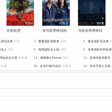
更新4
10集全
全6集
岂有此理
你与世界终结的
与你在世界终结
日子
之日第二季
队涡沦连者
完结
3.
轰轰战队冒险者
完结
4.
激走战队车连者
闪光人
完结
8.
地球战队五人组
完结
9.
未来战队时间连者
理由住在火星
更新第
13.
假面骑士Fourze
完结
14.
恐龙特急克塞号
11集
18.
走马灯株式会社
10集全
19.
东京宇宙人兄弟