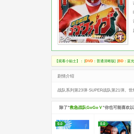
【观看小贴士】： [
DVD
：普通清晰版] [
BD
：蓝光
剧情介绍
战队系列第23弾·SUPER战队第21
除了"
救急战队GoGoＶ
"你也可能喜欢
0.0
0.0