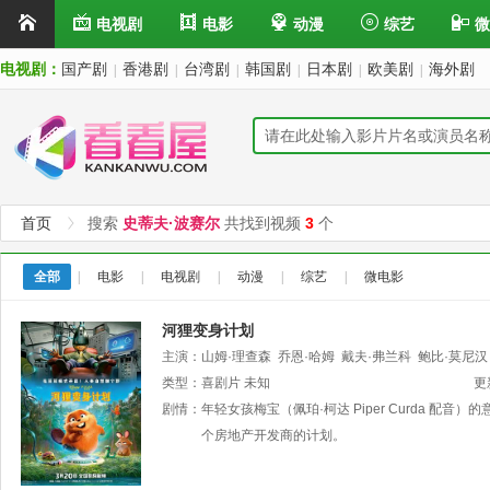
电视剧
电影
动漫
综艺
微
电视剧：
国产剧
香港剧
台湾剧
韩国剧
日本剧
欧美剧
海外剧
|
|
|
|
|
|
首页
搜索
史蒂夫·波赛尔
共找到视频
3
个
全部
|
电影
|
电视剧
|
动漫
|
综艺
|
微电影
河狸变身计划
主演：
山姆·理查森
乔恩·哈姆
戴夫·弗兰科
鲍比·莫尼汉
维亚西诺尔
类型：
喜剧片
爱德华多·弗兰科
未知
史蒂夫·波赛尔
艾戈·乌迪
更
剧情：
年轻女孩梅宝（佩珀·柯达 Piper Curda
个房地产开发商的计划。