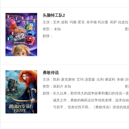
头脑特工队2
主演：
艾米·波勒
玛雅·霍克
肯辛顿·托尔曼
莉萨·拉皮拉
阿黛尔·艾克萨勒霍布洛斯
类型：
未知
保罗·沃尔特·豪泽
朱恩·斯奎
更
夫·波赛尔
剧情：
勇敢传说
主演：
凯莉·麦克唐纳
艾玛·汤普森
比利·康诺利
朱丽·
里
类型：
卡勒姆·奥尼尔
喜剧片
未知
帕特里克·道尔
约翰·拉岑贝格
史蒂夫
更
剧情：
长久以来，那些伟大的战争故事和魔幻的传说一直
诚意之作，勇敢的梅莉达抗争传统束缚，追求自由
弓箭手， 也有任性不羁，《勇敢传说》讲述的就