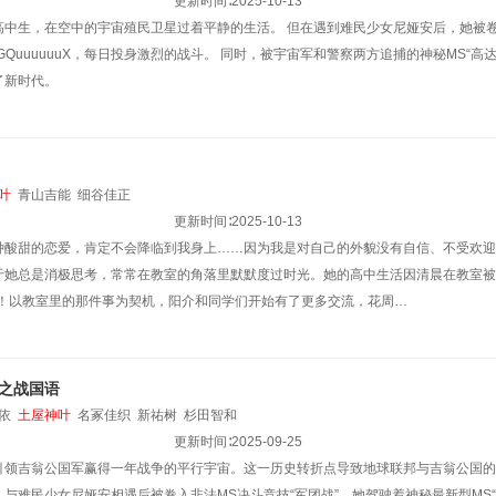
更新时间∶
2025-10-13
中生，在空中的宇宙殖民卫星过着平静的生活。 但在遇到难民少女尼娅安后，她被卷入
GQuuuuuuX，每日投身激烈的战斗。 同时，被宇宙军和警察两方追捕的神秘MS“
了新时代。
叶
青山吉能
细谷佳正
更新时间∶
2025-10-13
种酸甜的恋爱，肯定不会降临到我身上……因为我是对自己的外貌没有自信、不受欢迎
于她总是消极思考，常常在教室的角落里默默度过时光。她的高中生活因清晨在教室被
变！以教室里的那件事为契机，阳介和同学们开始有了更多交流，花周…
之战国语
依
土屋神叶
名冢佳织
新祐树
杉田智和
更新时间∶
2025-09-25
引领吉翁公国军赢得一年战争的平行宇宙。这一历史转折点导致地球联邦与吉翁公国的
与难民少女尼娅安相遇后被卷入非法MS决斗竞技“军团战”，她驾驶着神秘最新型MS“G