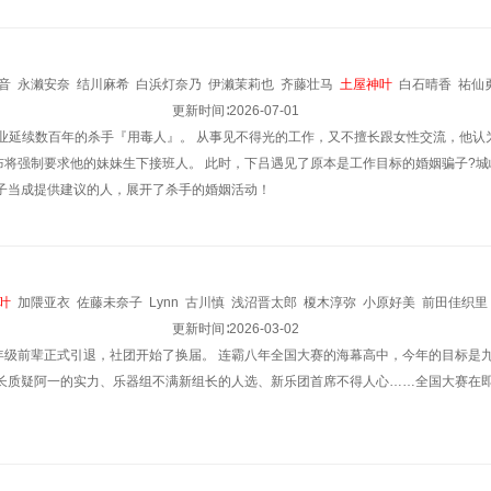
音
永濑安奈
结川麻希
白浜灯奈乃
伊濑茉莉也
齐藤壮马
土屋神叶
白石晴香
祐仙
更新时间∶
2026-07-01
家业延续数百年的杀手『用毒人』。 从事见不得光的工作，又不擅长跟女性交流，他认
布将强制要求他的妹妹生下接班人。 此时，下吕遇见了原本是工作目标的婚姻骗子?城
骗子当成提供建议的人，展开了杀手的婚姻活动！
叶
加隈亚衣
佐藤未奈子
Lynn
古川慎
浅沼晋太郎
榎木淳弥
小原好美
前田佳织里
斋藤千和
金子隼人
小野大辅
更新时间∶
2026-03-02
年级前辈正式引退，社团开始了换届。 连霸八年全国大赛的海幕高中，今年的目标是
部长质疑阿一的实力、乐器组不满新组长的人选、新乐团首席不得人心……全国大赛在