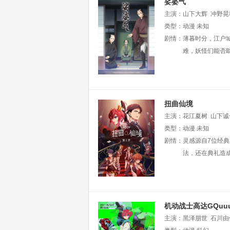
娑婆气
主演：
山下大辉
冲野晃
类型：
动漫
未知
剧情：
薄暮时分，江户
难，妖怪们能否
扭曲仙境
主演：
花江夏树
山下诚
丝川耀士郎
类型：
动漫
未知
内山昂辉
人
剧情：
灵感源自7位经
法，还在典礼造成
机动战士高达GQuuu
主演：
黑泽朋世
石川由