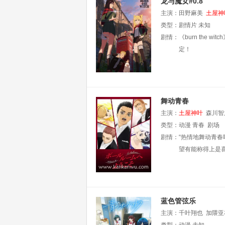
龙与魔女#0.8
主演：
田野麻美
土屋神
类型：
剧情片
未知
剧情：
《burn the
定！
舞动青春
主演：
土屋神叶
森川智
类型：
动漫
青春
剧场
剧情：
“热情地舞动青春
望有能称得上是喜
蓝色管弦乐
主演：
千叶翔也
加隈亚