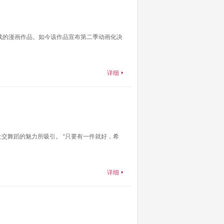
上开始连载的漫画作品。如今该作品宣布第二季动画化决
详细
社交舞蹈的魅力所吸引。 “只要有一件就好，希
详细