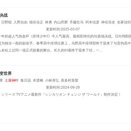
决战
日野聪
入野自由
细谷佳正
林勇
内山昂辉
齐藤壮马
冈本信彦
神谷浩史
名冢佳织
星野贵纪
池田恭祐
长南翔太
更新时间∶
中博史
福田信昭
2025-03-07
木村昴
土屋神叶
渡边拓海
木村良
年的超人气热血IP《排球少年!!》中人气最高、最精彩绝伦的垃圾场决战。日向翔阳
成为独当一面的副攻手。春季高中排球比赛上，乌野高中排球部终于迎来了与音驹高中
从未站上过同一场正式较量的舞台。长久的纠葛终于迎来了结，一…
变世界
章
土屋神叶
集贝花
本渡枫
小林亲弘
喜多村英梨
更新时间∶
2024-09-28
シリーズ TVアニメ最新作『シンカリオン チェンジ ザ ワールド』制作決定！