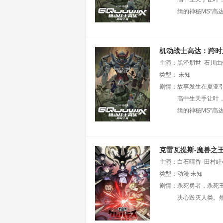
缉的神秘MS“高
机动战士高达：跨时
主演：
黑泽朋世
石川由
类型：
未知
剧情：
故事发生在夏亚
高中生天手让叶，
缉的神秘MS“高
克雷瓦提斯-魔兽之
主演：
白石晴香
田村睦
类型：
动漫
未知
剧情：
杀死勇者，杀死王
决心毁灭人类。