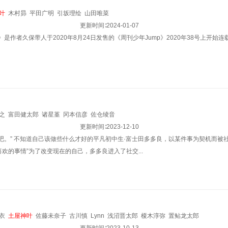
叶
木村昴
平田广明
引坂理绘
山田唯菜
更新时间∶
2024-01-07
 witch》是作者久保带人于2020年8月24日发售的《周刊少年Jump》2020年38号
之
富田健太郎
诸星堇
冈本信彦
佐仓绫音
更新时间∶
2023-12-10
吧。” 不知道自己该做些什么才好的平凡初中生·富士田多多良，以某件事为契机而被
欢的事情”为了改变现在的自己，多多良进入了社交...
衣
土屋神叶
佐藤未奈子
古川慎
Lynn
浅沼晋太郎
榎木淳弥
置鲇龙太郎