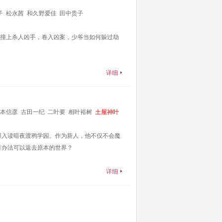
子
松永茜
和久野爱佳
田中贵子
撞上杀人凶手，卷入凶案，少爷当如何躲过劫
详细
本信彦
古田一纪
二叶要
相叶裕树
土屋神叶
人
小山力也
竹内良太
木村昴
堀内贤雄
滨健
撞入读暗夜渡鸦学园。作为新人，他不仅不会魔
有没有办法可以返去原本的世界？
详细