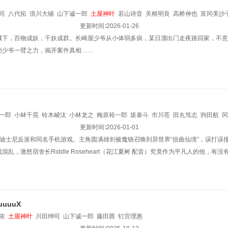
司
八代拓
浪川大辅
山下诚一郎
土屋神叶
若山诗音
关根明良
高桥伸也
富冈美沙
更新时间∶
2026-01-26
城下，百物成妖，千妖成群。长崎屋少爷从小体弱多病，某日溜出门走夜路回家，不意
助少爷一臂之力，揭开案件真相……
一郎
小林千晃
铃木崚汰
小林龙之
梅原裕一郎
坂泰斗
市川苍
田丸笃志
驹田航
冈
苍井翔太
加藤和树
绿川光
岛崎信长
更新时间∶
石谷春贵
2026-01-01
阿座上洋平
杉山纪彰
宫本充
伊东健
典迪士尼反派和同名手机游戏。主角圆满雄剑被魔镜召唤到异世界“扭曲仙境”，误打误
混乱，激怒宿舍长Riddle Roseheart（花江夏树 配音）究竟作为平凡人的他，
uuuX
依
土屋神叶
川田绅司
山下诚一郎
藤田茜
钉宫理惠