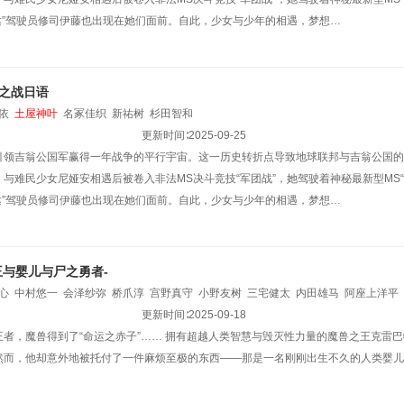
达”驾驶员修司伊藤也出现在她们面前。自此，少女与少年的相遇，梦想…
之战日语
依
土屋神叶
名冢佳织
新祐树
杉田智和
更新时间∶
2025-09-25
引领吉翁公国军赢得一年战争的平行宇宙。这一历史转折点导致地球联邦与吉翁公国的
与难民少女尼娅安相遇后被卷入非法MS决斗竞技“军团战”，她驾驶着神秘最新型MS“G
达”驾驶员修司伊藤也出现在她们面前。自此，少女与少年的相遇，梦想…
王与婴儿与尸之勇者-
心
中村悠一
会泽纱弥
桥爪淳
宫野真守
小野友树
三宅健太
内田雄马
阿座上洋平
更新时间∶
2025-09-18
者，魔兽得到了“命运之赤子”…… 拥有超越人类智慧与毁灭性力量的魔兽之王克雷巴特
然而，他却意外地被托付了一件麻烦至极的东西——那是一名刚刚出生不久的人类婴儿