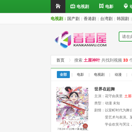
电视剧
电影
电视剧：
国产剧
香港剧
台湾剧
韩国剧
|
|
|
|
首页
搜索
土屋神叶
共找到视频
33
全部
|
电影
|
电视剧
|
动漫
|
世界在起舞
主演：
花守由美里
土屋
Inori
类型：
Minase
动漫
未知
石谷春贵
剧情：
以室町时代为舞
受艺术与表演。
学会欢笑与哭泣