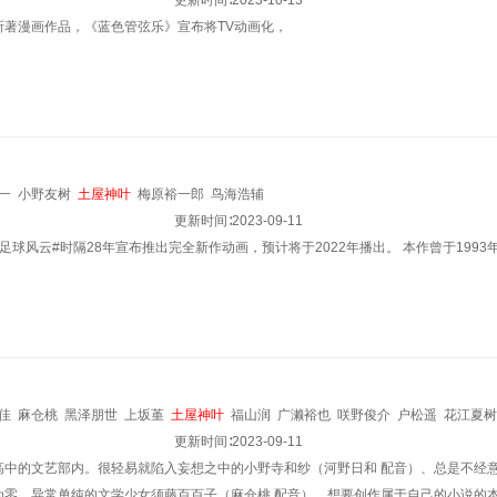
更新时间∶
2023-10-13
所著漫画作品，《蓝色管弦乐》宣布将TV动画化，
一
小野友树
土屋神叶
梅原裕一郎
鸟海浩辅
更新时间∶
2023-09-11
足球风云#时隔28年宣布推出完全新作动画，预计将于2022年播出。 本作曾于1993
佳
麻仓桃
黑泽朋世
上坂堇
土屋神叶
福山润
广濑裕也
咲野俊介
户松遥
花江夏树
更新时间∶
2023-09-11
高中的文艺部内。很轻易就陷入妄想之中的小野寺和纱（河野日和 配音）、总是不经意
为零，异常单纯的文学少女须藤百百子（麻仓桃 配音）、想要创作属于自己的小说的本