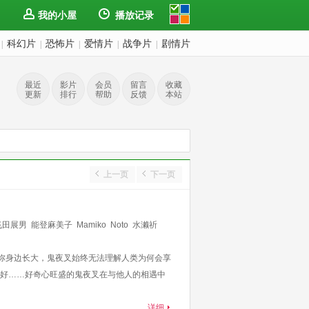
我的小屋
播放记录
科幻片
恐怖片
爱情片
战争片
剧情片
|
|
|
|
|
最近
影片
会员
留言
收藏
更新
排行
帮助
反馈
本站
上一页
下一页
飞田展男
能登麻美子
Mamiko
Noto
水濑祈
阿弥身边长大，鬼夜叉始终无法理解人类为何会享
好……好奇心旺盛的鬼夜叉在与他人的相遇中
详细