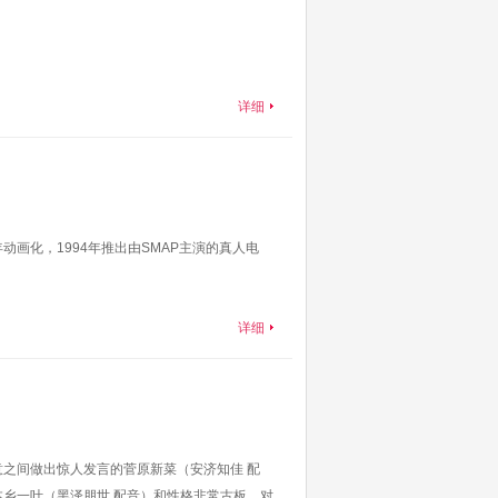
详细
年动画化，1994年推出由SMAP主演的真人电
详细
之间做出惊人发言的菅原新菜（安济知佳 配
乡一叶（黑泽朋世 配音）和性格非常古板，对