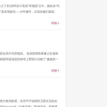
了非法MS决斗竞技“军团战”之中。她化名“玛
高达”及其驾驶员──少年修司，出现在她们面前。
详细
的女高中生田端花。 花虽然憧憬着像少女漫画
校园等级顶层的帅哥上野阳介目睹了“尴尬的一
详细
势力格局剧变。在空中宇宙殖民卫星生活的女
QuuuuuuX（吉夸克斯）”投身其中，而被通