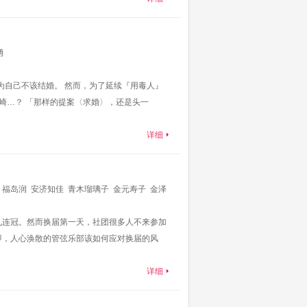
勇
为自己不该结婚。 然而，为了延续『用毒人』
崎…？ 「那样的提案〈求婚〉，还是头一
详细
福岛润
安济知佳
青木瑠璃子
金元寿子
金泽
九连冠。然而换届第一天，社团很多人不来参加
即，人心涣散的管弦乐部该如何应对换届的风
详细