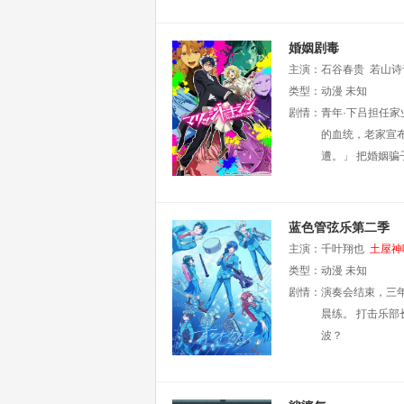
婚姻剧毒
主演：
石谷春贵
若山诗
类型：
动漫
未知
剧情：
青年·下吕担任
的血统，老家宣
遭。」 把婚姻
蓝色管弦乐第二季
主演：
千叶翔也
土屋神
舞
类型：
渊上舞
动漫
置鲇龙太郎
未知
剧情：
演奏会结束，三
晨练。 打击乐
波？