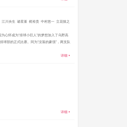
江川央生
诸星堇
梶裕贵
中村悠一
立花慎之
平
逢坂良太
山本兼平
因为心怀成为“排球小巨人”的梦想加入了乌野高
排球部的正式比赛。同为“没落的豪强”，两支队
详细
详细