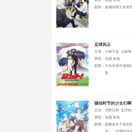
类型：
动漫
未知
剧情：
改编自阿久井真
足球风云
主演：
小林千晃
土岐隼
类型：
动漫
未知
剧情：
大岛司原作漫画#
影。
骚动时节的少女们啊
主演：
河野日和
安济知
类型：
动漫
未知
剧情：
故事发生于某所
音）、恋爱经历