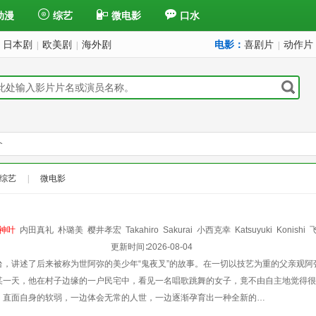
动漫
综艺
微电影
口水
日本剧
欧美剧
海外剧
电影：
喜剧片
动作片
|
|
|
个
综艺
|
微电影
神叶
内田真礼
朴璐美
樱井孝宏
Takahiro
Sakurai
小西克幸
Katsuyuki
Konishi
瀬戸芭月
更新时间∶
2026-08-04
台，讲述了后来被称为世阿弥的美少年“鬼夜叉”的故事。在一切以技艺为重的父亲观
某一天，他在村子边缘的一户民宅中，看见一名唱歌跳舞的女子，竟不由自主地觉得很
，直面自身的软弱，一边体会无常的人世，一边逐渐孕育出一种全新的…