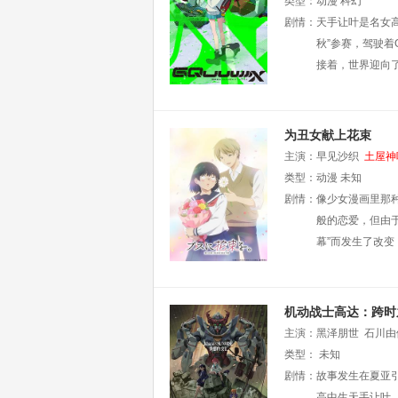
类型：
动漫
科幻
剧情：
天手让叶是名女高
秋”参赛，驾驶着
接着，世界迎向
为丑女献上花束
主演：
早见沙织
土屋神
类型：
动漫
未知
剧情：
像少女漫画里那
般的恋爱，但由
幕”而发生了改
机动战士高达：跨时
主演：
黑泽朋世
石川由
类型：
未知
剧情：
故事发生在夏亚
高中生天手让叶，