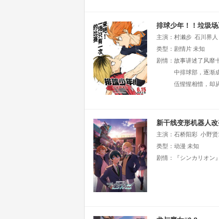
排球少年！！垃圾场
主演：
村濑步
石川界人
介
类型：
石井马克
剧情片
横田成吾
未知
剧情：
故事讲述了风靡十
中排球部，逐渐
伍惺惺相惜，却
新干线变形机器人改
主演：
石桥阳彩
小野贤
类型：
动漫
未知
剧情：
『シンカリオン』