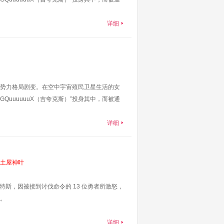
详细
势力格局剧变。在空中宇宙殖民卫星生活的女
QuuuuuuX（吉夸克斯）”投身其中，而被通
详细
土屋神叶
斯，因被接到讨伐命令的 13 位勇者所激怒，
。
详细