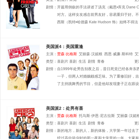
剧情：
开篇用倒叙的手法讲述了汤克（戴恩•库克 Dane
对方。这样女友感念前男友好，容易重归于好。不过，
西斯（凯特•哈德森 Kate Hudson 饰）始终
美国派4：美国重逢
主演：
贾森·比格斯
艾丽森·汉妮根
西恩·威廉·斯科特
艾
类型：
喜剧片
喜剧
生活
剧情
青春
更
剧情：
自1999年处男告别夜之后，昔日死党已经各奔东西。吉姆（
一子，但两人对婚姻颇感乏味。为了重修旧好，吉姆和
了主持跳舞秀的节目，但是他却发现妻子正在跟设
美国派2：处男有喜
主演：
贾森·比格斯
托马斯·伊恩·尼古拉斯
艾丽森·汉妮
类型：
喜剧片
喜剧
生活
剧情
青春
更
剧情：
新的地方，新的人，新的体验，大学第一年过去了
经过高中毕业时的那一夜和大学里的一年，大家有