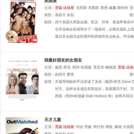
美国派
主演：
贾森·比格斯
克里斯·克莱因
西恩·威廉·斯科特
亚
列维
类型：
娜塔莎·雷昂
喜剧片
未知
米娜·苏瓦丽
詹妮佛·库里奇
克里斯·
更
剧情：
四个美国大男孩吉姆、凯文、芬奇、奥兹即将高中
在毕业晚会前就举办了一场派对，企图在派队上找
最后关头因为这样那样的原因而失去机会。毕业晚
我最好朋友的女朋友
主演：
戴恩·库克
凯特·哈德森
亚历克·鲍德温
贾森·比格
类型：
剧情片
爱情
更
剧情：
开篇用倒叙的手法讲述了汤克（戴恩•库克 Dane
对方。这样女友感念前男友好，容易重归于好。不过，
西斯（凯特•哈德森 Kate Hudson 饰）始终
天才儿童
主演：
贾森·比格斯
玛吉·劳森
阿什利·博彻
康纳·卡洛西