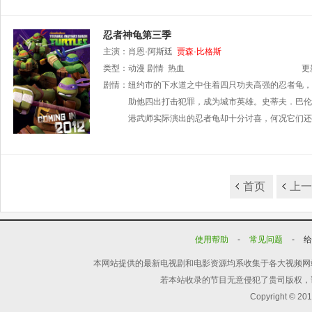
忍者神龟第三季
主演：
肖恩·阿斯廷
贾森·比格斯
类型：
动漫
剧情
热血
更
剧情：
纽约市的下水道之中住着四只功夫高强的忍者龟，
助他四出打击犯罪，成为城市英雄。史蒂夫．巴伦
港武师实际演出的忍者龟却十分讨喜，何况它们还
首页
上
使用帮助
-
常见问题
-
本网站提供的最新电视剧和电影资源均系收集于各大视频网
若本站收录的节目无意侵犯了贵司版权，
Copyright © 20