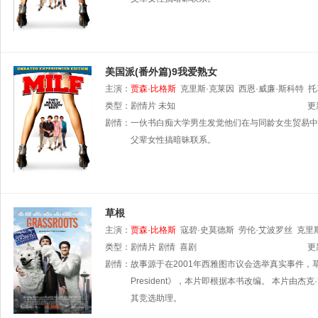
美国派(番外篇)9我爱熟女
主演：
贾森·比格斯
克里斯·克莱因
西恩·威廉·斯科特
托
类型：
剧情片
未知
更
剧情：
一伙书白痴大学男生发觉他们在与同龄女生贸易中
父辈女性搞暗昧联系。
草根
主演：
贾森·比格斯
寇碧·史莫德斯
劳伦·艾波罗丝
克里
类型：
剧情片
剧情
喜剧
更
剧情：
故事源于在2001年西雅图市议会选举真实事件，草根Gran
President》，本片即根据本书改编。 本片
其竞选助理。