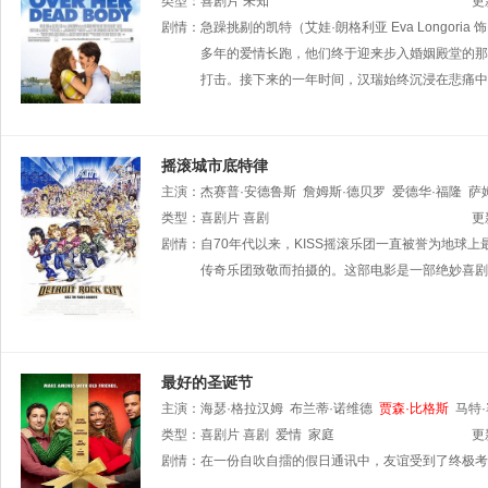
类型：
喜剧片
未知
更
剧情：
急躁挑剔的凯特（艾娃·朗格利亚 Eva Longor
多年的爱情长跑，他们终于迎来步入婚姻殿堂的那
打击。接下来的一年时间，汉瑞始终沉浸在悲痛中
摇滚城市底特律
主演：
杰赛普·安德鲁斯
詹姆斯·德贝罗
爱德华·福隆
萨
汀·布丝
类型：
喜剧片
乔·弗莱厄蒂
喜剧
Cody
Jones
保罗·布洛格林
Allan
更
博文
剧情：
朱利安·瑞钦斯
自70年代以来，KISS摇滚乐团一直被誉为地球
吉恩·西蒙斯
保罗·斯坦利
艾思·佛
传奇乐团致敬而拍摄的。这部电影是一部绝妙喜剧，
最好的圣诞节
主演：
海瑟·格拉汉姆
布兰蒂·诺维德
贾森·比格斯
马特
Randy
类型：
喜剧片
Mundy
喜剧
保罗·基尔南
爱情
家庭
Camille
Cadarette
Chase
更
Mirmontazeri
剧情：
在一份自吹自擂的假日通讯中，友谊受到了终极考