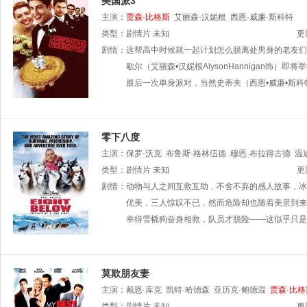
美国派3
主演：
贾森·比格斯
艾丽森·汉妮根
西恩·威廉·斯科特
类型：
剧情片
未知
更
剧情：
这帮高中时候就一起计划怎么脱离处男身的老友们现
歇尔（艾丽森•汉妮根AlysonHannigan
最后一次单身派对，当然史蒂夫（西恩•威廉•斯科特Sean
零下八度
主演：
保罗·沃克
布鲁斯·格林伍德
穆恩·布拉得古德
温
类型：
剧情片
未知
更
剧情：
动物与人之间互救互助，不舍不弃的感人故事，冰
优美，三人惊叹不已，然而危险却也随着美景到来
幸得雪橇狗奋身相救，队员才脱险——这似乎只是
莫欺朋友妻
主演：
戴恩·库克
凯特·哈德森
亚历克·鲍德温
贾森·比格
类型：
剧情片
未知
更