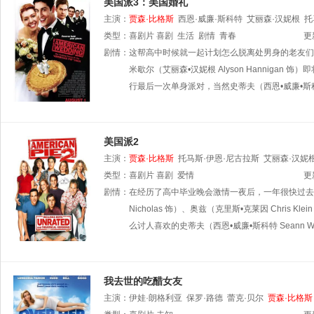
美国派3：美国婚礼
主演：
贾森·比格斯
西恩·威廉·斯科特
艾丽森·汉妮根
托
类型：
喜剧片
喜剧
生活
剧情
青春
更
剧情：
这帮高中时候就一起计划怎么脱离处男身的老友们现今
米歇尔（艾丽森•汉妮根 Alyson Hannig
行最后一次单身派对，当然史蒂夫（西恩•威廉•斯科特 S
美国派2
主演：
贾森·比格斯
托马斯·伊恩·尼古拉斯
艾丽森·汉妮
类型：
喜剧片
喜剧
爱情
更
剧情：
在经历了高中毕业晚会激情一夜后，一年很快过去了。大一
Nicholas 饰）、奥兹（克里斯•克莱因 Chris 
么讨人喜欢的史蒂夫（西恩•威廉•斯科特 Seann Wil
我去世的吃醋女友
主演：
伊娃·朗格利亚
保罗·路德
蕾克·贝尔
贾森·比格斯