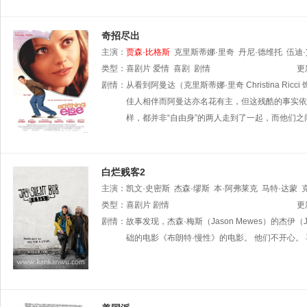
奇招尽出
主演：
贾森·比格斯
克里斯蒂娜·里奇
丹尼·德维托
伍迪
类型：
喜剧片
爱情
喜剧
剧情
更
剧情：
从看到阿曼达（克里斯蒂娜·里奇 Christina Ri
佳人相伴而阿曼达亦名花有主，但这残酷的事实依
样，都并非“自由身”的两人走到了一起，而他们
白烂贱客2
主演：
凯文·史密斯
杰森·缪斯
本·阿弗莱克
马特·达蒙
莎白
类型：
乔伊·劳伦·亚当斯
喜剧片
剧情
杰森·李
凯特·米库奇
贾森·比格
更
兰西斯·肖
剧情：
故事发现，杰森·梅斯（Jason Mewes）的杰
约瑟夫·D·雷特曼
克雷格·罗宾森
莫莉·香侬
哈罗兰
础的电影《布朗特·慢性》的电影。 他们不开心。
拉尔夫·加曼
克里