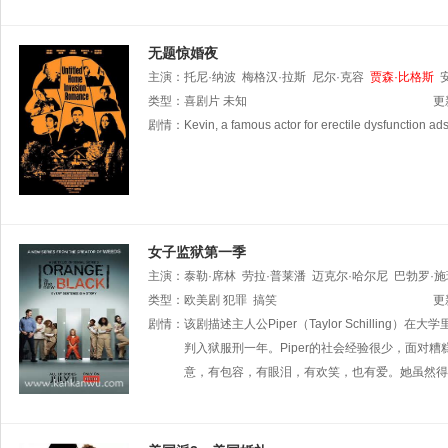
无题惊婚夜
主演：
托尼·纳波
梅格汉·拉斯
尼尔·克容
贾森·比格斯
Dylan·Cook
类型：
喜剧片
未知
更
剧情：
Kevin, a famous actor for erectile dysfunction ads.
女子监狱第一季
主演：
泰勒·席林
劳拉·普莱潘
迈克尔·哈尔尼
巴勃罗·
类型：
欧美剧
犯罪
搞笑
更
剧情：
该剧描述主人公Piper（Taylor Schilli
判入狱服刑一年。Piper的社会经验很少，面
意，有包容，有眼泪，有欢笑，也有爱。她虽然得