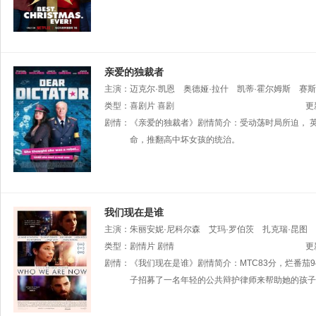
亲爱的独裁者
主演：
迈克尔·凯恩
奥德娅·拉什
凯蒂·霍尔姆斯
赛斯
Brown
类型：
喜剧片
Yvette
喜剧
Parish
更
剧情：
《亲爱的独裁者》剧情简介：受动荡时局所迫， 
命，推翻高中坏女孩的统治。
我们现在是谁
主演：
朱丽安妮·尼科尔森
艾玛·罗伯茨
扎克瑞·昆图
类型：
剧情片
剧情
更
剧情：
《我们现在是谁》剧情简介：MTC83分，烂番茄
子招募了一名年轻的公共辩护律师来帮助她的孩子