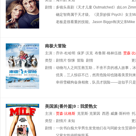
丽森·汉妮根
类型：
海外剧
海伦·洪
未知
斯蒂夫·泰利
卡罗琳·阿隆
艾迪·凯
更
剧情：
多镜头喜剧《天才儿童 Outmatched》由Lo
确定智商属于天才级。《灵异妙探 Psych》女主M
老板是很看重的技能。Jason Biggs饰演父亲M
南极大冒险
主演：
乔许·杜哈明
保罗·沃克
布鲁斯·格林伍德
贾森·
类型：
剧情片
惊悚
冒险
剧情
更
剧情：
动物与人之间互救互助，不舍不弃的感人故事，冰
优美，三人惊叹不已，然而危险却也随着美景到来
幸得雪橇狗奋身相救，队员才脱险——这似乎只是
美国派(番外篇)9：我爱熟女
主演：
贾森·比格斯
克里斯·克莱因
西恩·威廉·斯科特
托
类型：
剧情片
未知
更
剧情：
一伙书白痴大学男生发觉他们在与同龄女生贸易中
父辈女性搞暗昧联系。