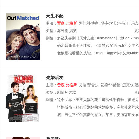
天生不配
主演：
贾森·比格斯
阿什利·博彻
提莎·坎贝尔-马丁
玛吉
类型：
海外剧
搞笑
更
剧情：
多镜头喜剧《天才儿童 Outmatched》由Lo
确定智商属于天才级。《灵异妙探 Psych》女主M
老板是很看重的技能。Jason Biggs饰演父亲M
先婚后友
主演：
贾森·比格斯
艾拉·菲舍尔
爱德华·赫曼
迈克尔·
类型：
剧情片
未知
更
剧情：
这个世界上天灾人祸的死亡可能性千百种，但绝对
毕格斯饰）精心策划好的求婚晚餐，突然其来的求
底、再也不相信真爱的存在。某日，安德森朋友在