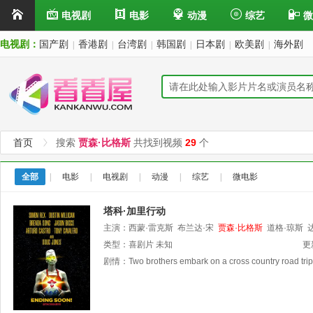
电视剧
电影
动漫
综艺
微
电视剧：
国产剧
香港剧
台湾剧
韩国剧
日本剧
欧美剧
海外剧
|
|
|
|
|
|
首页
搜索
贾森·比格斯
共找到视频
29
个
全部
|
电影
|
电视剧
|
动漫
|
综艺
|
微电影
塔科·加里行动
主演：
西蒙·雷克斯
布兰达·宋
贾森·比格斯
道格·琼斯
类型：
喜剧片
未知
更
剧情：
Two brothers embark on a cross country road trip