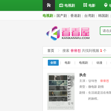
电视剧
电影
电视剧：
国产剧
香港剧
台湾剧
韩国剧
|
|
|
|
首页
搜索
유유진
共找到视频
1
个
全部
|
电影
|
电视剧
|
动漫
|
执念
主演：
양재현
유유진
类型：
微电影
剧情
剧情：
生活就是活在有限
的旅程。