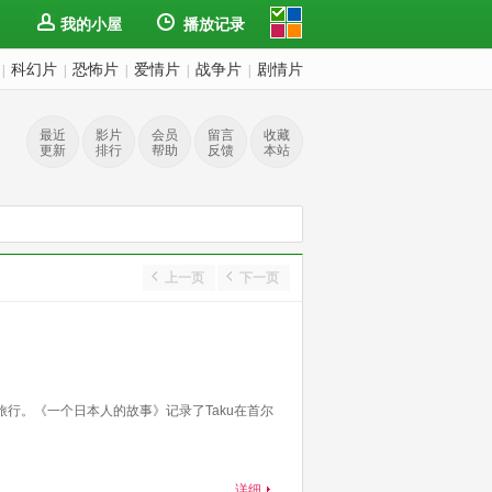
我的小屋
播放记录
科幻片
恐怖片
爱情片
战争片
剧情片
|
|
|
|
|
最近
影片
会员
留言
收藏
更新
排行
帮助
反馈
本站
上一页
下一页
行。《一个日本人的故事》记录了Taku在首尔
详细