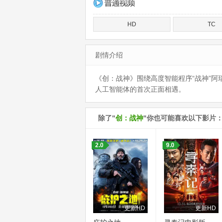
HD
TC
剧情介绍
《创：战神》围绕高度智能程序“战神”阿
人工智能体的首次正面相遇。
除了"
创：战神
"你也可能喜欢以下影片
2.0
9.0
更新HD
更新HD