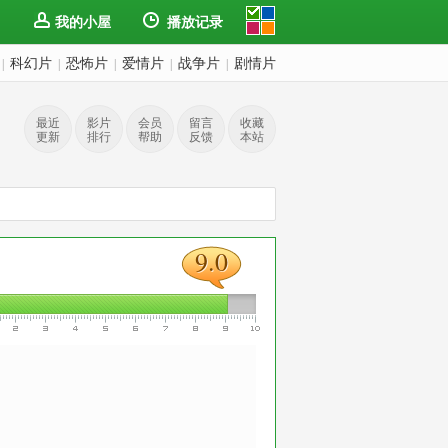
我的小屋
播放记录
科幻片
恐怖片
爱情片
战争片
剧情片
|
|
|
|
|
最近
影片
会员
留言
收藏
更新
排行
帮助
反馈
本站
9.0
9.0