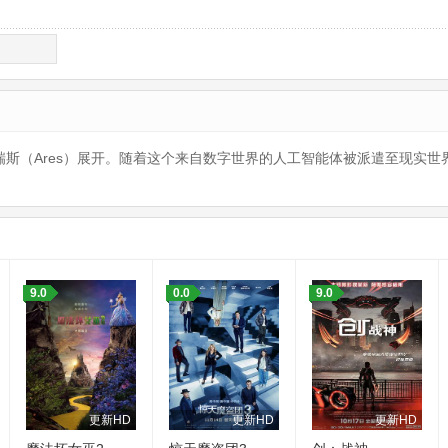
瑞斯（Ares）展开。随着这个来自数字世界的人工智能体被派遣至现实
：
9.0
0.0
9.0
更新HD
更新HD
更新HD