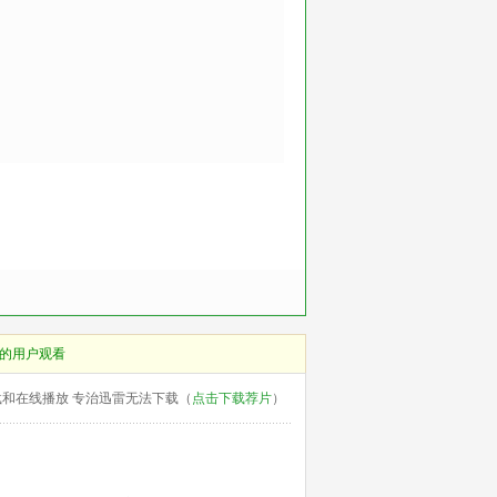
的用户观看
载和在线播放 专治迅雷无法下载（
点击下载荐片
）