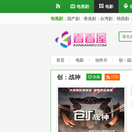
电视剧
电影
电视剧：
国产剧
香港剧
台湾剧
韩国剧
|
|
|
|
首页
电影
动作片
创：战
创：战神
收藏
订阅
已订
阅