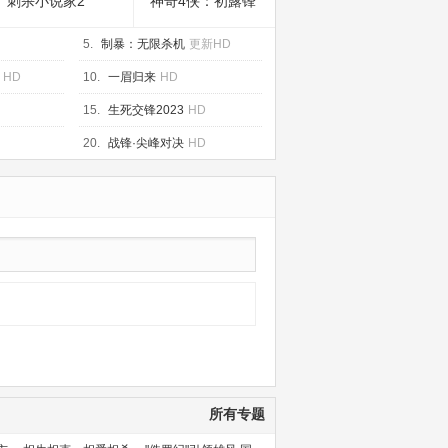
刺杀小说家2
神奇4侠：初露锋
芒
5.
制暴：无限杀机
更新HD
HD
10.
一眉归来
HD
15.
生死交锋2023
HD
20.
战锋·尖峰对决
HD
所有专题