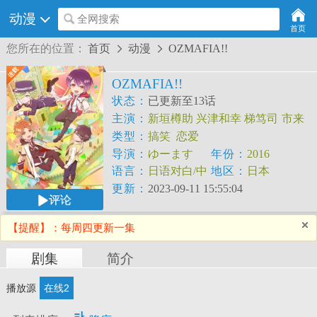
动漫
全网搜索
首页
您所在的位置：
首页
动漫
OZMAFIA!!


OZMAFIA!!
状态：
已更新至13话
主演：
新垣樽助
兴津和幸
梯笃司
市来
光弘
桐本拓哉
井口祐一
峰岸佳
高桥英
类型：
搞笑
恋爱
则
导演：
ゆーます
年份：
2016
语言：
日语对白/中
地区：
日本
文字幕
更新：
2023-09-11 15:55:04
评论
【提醒】：每周四更新一集
剧集
简介
播放源
在线2
