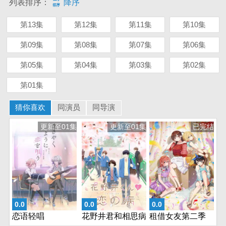
列表排序：
降序
第13集
第12集
第11集
第10集
第09集
第08集
第07集
第06集
第05集
第04集
第03集
第02集
第01集
猜你喜欢
同演员
同导演
更新至01集
更新至01集
已完结
0.0
0.0
0.0
恋语轻唱
花野井君和相思病
租借女友第二季