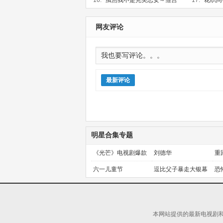
16.
虽然我不是完美恶女～雏宫
17.
花织同
蝶鼠替换传～
更新第03集
更新第02集
网友评论
最新评论
明星合集专题
《光芒》电视剧爆款
刘德华
重
预定！
金
六一儿童节
逗比父子暴走大银幕
恐
本网站提供的最新电视剧和