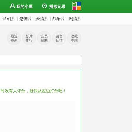
我的小屋
播放记录
科幻片
恐怖片
爱情片
战争片
剧情片
|
|
|
|
|
最近
影片
会员
留言
收藏
更新
排行
帮助
反馈
本站
暂时没有人评分，赶快从左边打分吧！