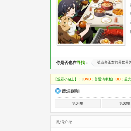
你是否也在
寻找
：
被遗弃圣女的异世界
【观看小贴士】： [
DVD
：普通清晰版] [
BD
：蓝光
第04集
第03集
剧情介绍