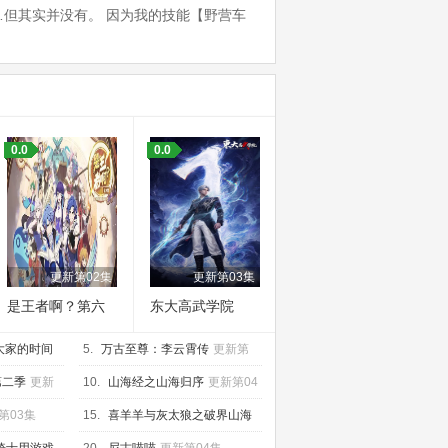
但其实并没有。 因为我的技能【野营车
0.0
0.0
更新第02集
更新第03集
是王者啊？第六
东大高武学院
季
大家的时间
5.
万古至尊：李云霄传
更新第
05集
第二季
更新
10.
山海经之山海归序
更新第04
集
第03集
15.
喜羊羊与灰太狼之破界山海
诀
更新第60集