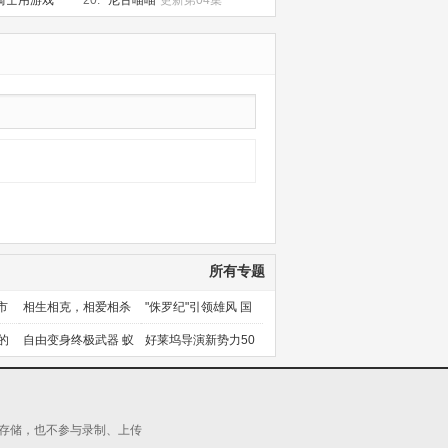
骑士用游戏
20.
尼古喵喵
更新第04集
集
所有专题
市
相生相克，相爱相杀
"侏罗纪"引领雄风 国
产片下旬逆袭
的
自由变身终极武器 蚁
好莱坞导演新势力50
人能力使用者大盘点
人上篇
源存储，也不参与录制、上传