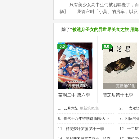
只有美少女高中生们被召唤走了，而我一
辆】——我管它叫「小莫」的房车，以及
除了"
被遗弃圣女的异世界美食之旅 用
0.0
0.0
更新第02集
更新第02集
茶啊二中 第六季
暗芝居第十七季
1.
云月大陆
更新第05集
2.
一念永恒
6.
炼气十万年特别篇 阳极天下
7.
相反的你
更新第01集
03集
11.
精灵梦叶罗丽 第十一季
12.
十二层
（下）
更新第06集