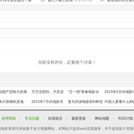
学转生后还是想干架
18.
超人力霸王狄奧
更新第04集
19.
被追放的转生重
知识开无双
更新第04
当前没有评论，赶紧抢个沙发！
回国产恐怖片的黄
万万没想到，汽车还
“五一档”青春电影当
2015年5月内地影
时代
能干这个？
道
前瞻
怖片惊悚的灵魂
2015年7月内地影市
复兴武侠电影的N种尝
中国人爱看什么样
前瞻
试
喜剧？
使用帮助
-
常见问题
-
给我留言
-
最新更新
-
网站地图
-
RSS订阅
电影资源均系收集于各大视频网站，本网站只提供web页面服务，并不提供影片资