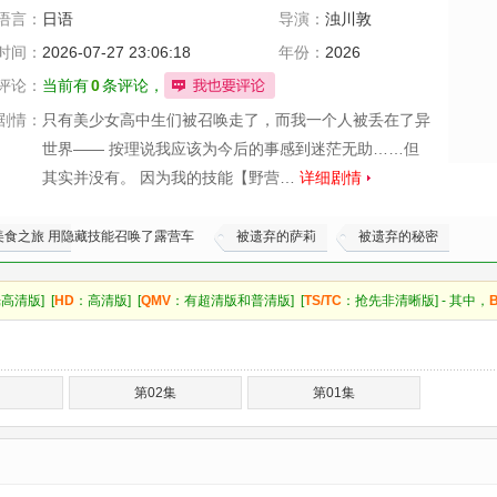
语言：
日语
导演：
浊川敦
时间：
2026-07-27 23:06:18
年份：
2026
评论：
当前有
0
条评论，
剧情：
只有美少女高中生们被召唤走了，而我一个人被丢在了异
世界—— 按理说我应该为今后的事感到迷茫无助……但
其实并没有。 因为我的技能【野营…
详细剧情
美食之旅 用隐藏技能召唤了露营车
被遗弃的萨莉
被遗弃的秘密
高清版] [
HD
：高清版] [
QMV
：有超清版和普清版] [
TS/TC
：抢先非清晰版] - 其中，
第02集
第01集