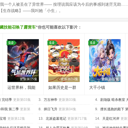
个人被丢在了异世界—— 按理说我应该为今后的事感到迷茫无助……
【生存战略】——我叫她「小生」。
隐藏技能召唤了露营车
"你也可能喜欢以下影片：
0.0
0.0
0.0
更新第15集
更新第04集
更新第02集
运世界杯，我能
如果历史是一群
大千小镇
复制所有球星技
喵 大明皇朝篇
 完结季
能
更新第03集
3.
万古神帝
更新第03集
4.
剧场版 暗杀教室 
更新第01集
和我 第二季
更新第
8.
择日飞升
更新第04集
9.
擅长逃跑的殿下 
第02集
宝塔
更新第12集
13.
北派盗墓笔记
更新第717集
14.
天是红河岸
更新