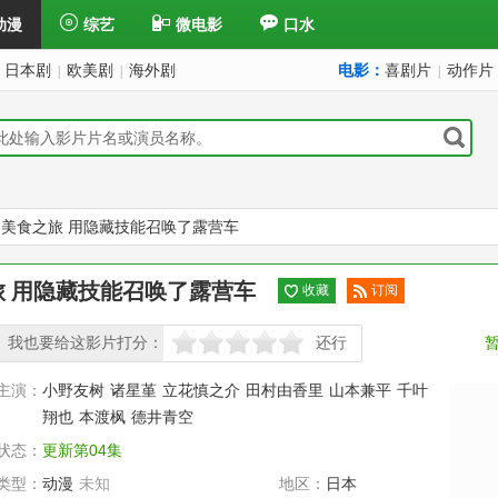
动漫
综艺
微电影
口水
日本剧
欧美剧
海外剧
电影：
喜剧片
动作片
|
|
|
美食之旅 用隐藏技能召唤了露营车
 用隐藏技能召唤了露营车
收藏
订阅
已订
我也要给这影片打分：
还行
阅
很差
较差
还行
推荐
力荐
主演：
小野友树
诸星堇
立花慎之介
田村由香里
山本兼平
千叶
翔也
本渡枫
德井青空
状态：
更新第04集
类型：
动漫
未知
地区：
日本