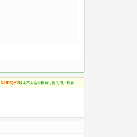
BD
/
HD
/
QMV
版本不太适合网速过慢的用户观看