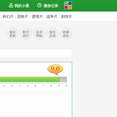
我的小屋
播放记录
科幻片
恐怖片
爱情片
战争片
剧情片
|
|
|
|
|
最近
影片
会员
留言
收藏
更新
排行
帮助
反馈
本站
9.0
9.0