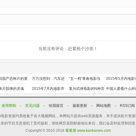
当前没有评论，赶紧抢个沙发！
回国产恐怖片的黄
万万没想到，汽车还
“五一档”青春电影当
2015年5月内地影
时代
能干这个？
道
前瞻
怖片惊悚的灵魂
2015年7月内地影市
复兴武侠电影的N种尝
中国人爱看什么样
前瞻
试
喜剧？
使用帮助
-
常见问题
-
给我留言
-
最新更新
-
网站地图
-
RSS订阅
电影资源均系收集于各大视频网站，本网站只提供web页面服务，并不提供影片资
收录的节目无意侵犯了贵司版权，请给网页底部邮箱地址来信，我们会及时处理和回复
Copyright © 2010-2016
看看屋 www.kankanwu.com