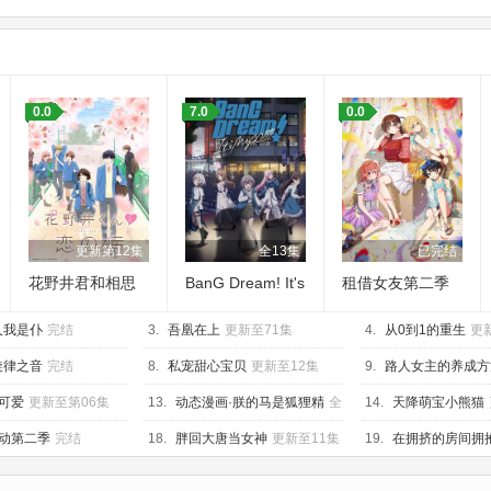
0.0
7.0
0.0
更新第12集
全13集
已完结
花野井君和相思
BanG Dream! It's
租借女友第二季
病
MyGO!!!!!
人我是仆
完结
3.
吾凰在上
更新至71集
4.
从0到1的重生
更
旋律之音
完结
8.
私宠甜心宝贝
更新至12集
9.
路人女主的养成方法
可爱
更新至第06集
13.
动态漫画·朕的马是狐狸精
全
14.
天降萌宝小熊猫
24集
动第二季
完结
18.
胖回大唐当女神
更新至11集
19.
在拥挤的房间拥
集