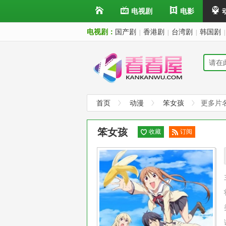
电视剧
电影
电视剧：
国产剧
香港剧
台湾剧
韩国剧
|
|
|
|
首页
动漫
笨女孩
更多片
笨女孩
收藏
订阅
已订
阅