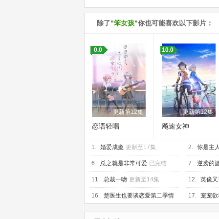
除了"
笨女孩
"你也可能喜欢以下影片：
0.0
10.0
更新第12集
更新第12集
恋语轻唱
飚速女神
1.
婚爱成瘾
更新至17集
2.
你是主
6.
总之就是非常可爱
已完结
7.
逆袭的
11.
总裁一吻
更新至14集
12.
英俊又
16.
楚医生也要谈恋爱第二季情
17.
宠宠欲
深意动
完结