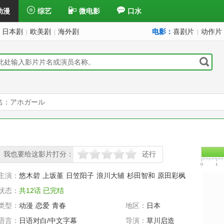
动漫
综艺
微电影
口水
日本剧
欧美剧
海外剧
电影：
喜剧片
动作片
|
|
|
名：アホガール
我也要给这影片打分：
还行
很差
较差
还行
推荐
力荐
主演：
悠木碧
上坂堇
日笠阳子
浪川大辅
杉田智和
原田彩枫
状态：
共12话 已完结
类型：
动漫
恋爱
青春
地区：
日本
语言：
日语对白/中文字幕
导演：
草川启造