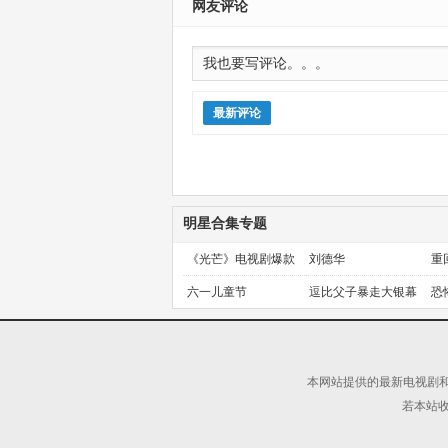
网友评论
最新评论
明星合集专题
《光芒》电视剧爆款
刘德华
重
预定！
金
六一儿童节
逗比父子暴走大银幕
恐
本网站提供的最新电视剧和
若本站