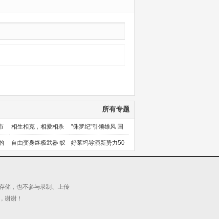
所有专题
市
相生相克，相爱相杀
"侏罗纪"引领雄风 国
产片下旬逆袭
的
自由变身终极武器 蚁
好莱坞导演新势力50
人能力使用者大盘点
人上篇
源存储，也不参与录制、上传
，谢谢！