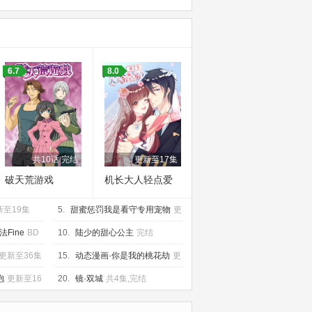
6.7
8.0
共10话 完结
更新至17集
破天荒游戏
机长大人轻点爱
第二季
新至19集
5.
甜蜜惩罚我是看守专用宠物
更
新至12集
Fine
BD
10.
陆少的甜心公主
完结
更新至36集
15.
动态漫画·你是我的桃花劫
更
新至58集
抱
更新至16
20.
镜·双城
共4集,完结