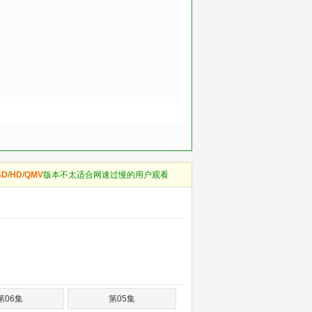
BD
/
HD
/
QMV
版本不太适合网速过慢的用户观看
第06集
第05集