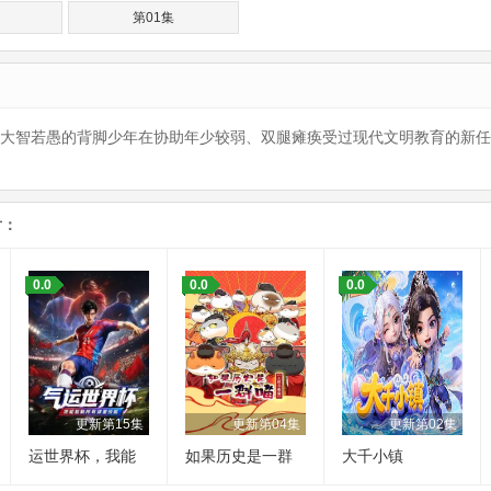
第01集
若愚的背脚少年在协助年少较弱、双腿瘫痪受过现代文明教育的新任土
片：
0.0
0.0
0.0
更新第15集
更新第04集
更新第02集
运世界杯，我能
如果历史是一群
大千小镇
复制所有球星技
喵 大明皇朝篇