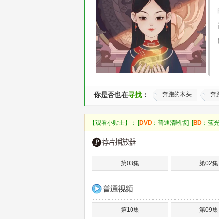
你是否也在
寻找
：
奔跑的木头
奔
【观看小贴士】： [
DVD
：普通清晰版] [
BD
：蓝光
第03集
第02集
第10集
第09集