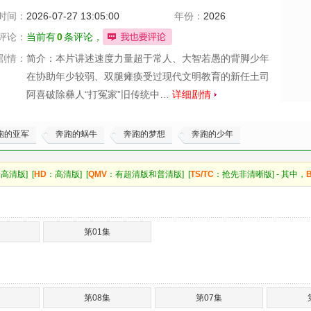
时间：
2026-07-27 13:05:00
年份：
2026
评论：
当前有
0
条评论，
剧情：
简介：本片讲述速度力量超于常人、大智若愚的背脚少年
在协助年少较弱、双腿瘫痪受过现代文明教育的新任土司
阿喜破除彝人“打冤家”旧传统中…
详细剧情
跑的亚军
奔跑的蜗牛
奔跑的梦想
奔跑的少年
高清版] [
HD
：高清版] [
QMV
：有超清版和普清版] [
TS/TC
：抢先非清晰版] - 其中，
第01集
第08集
第07集