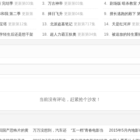
 完结季
能
更新第03集
3.
万古神帝
更新第03集
4.
剧场版 暗杀教室 
更新第01集
和我 第二季
更新第
8.
择日飞升
更新第04集
9.
擅长逃跑的殿下 
第02集
宝塔
更新第12集
13.
北派盗墓笔记
更新第717集
14.
天是红河岸
更新
学转生后还是想干架
18.
超人力霸王狄奧
更新第04集
19.
被追放的转生重
知识开无双
更新第04
当前没有评论，赶紧抢个沙发！
回国产恐怖片的黄
万万没想到，汽车还
“五一档”青春电影当
2015年5月内地影