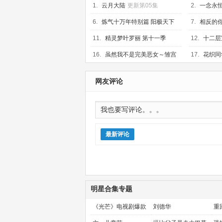
1.
云月大陆
更新第05集
2.
一念永恒
6.
炼气十万年特别篇 阳极天下
7.
相反的你
更新第01集
03集
11.
精灵梦叶罗丽 第十一季
12.
十二层
（下）
更新第06集
16.
虽然我不是完美恶女～雏宫
17.
花织同
蝶鼠替换传～
更新第03集
更新第02集
网友评论
最新评论
明星合集专题
《光芒》电视剧爆款
刘德华
重