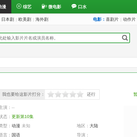
动漫
综艺
微电影
口水
日本剧
欧美剧
海外剧
电影：
喜剧片
动作片
|
|
|
我也要给这影片打分：
还行
很差
较差
还行
推荐
力荐
主演：
--
状态：
更新第10集
类型：
动漫
未知
地区：
大陆
语言：
国语
导演：