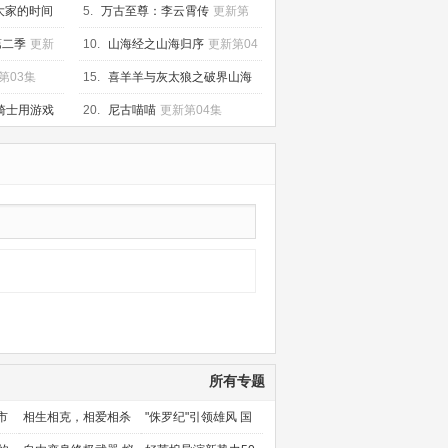
大家的时间
5.
万古至尊：李云霄传
更新第
05集
第二季
更新
10.
山海经之山海归序
更新第04
集
第03集
15.
喜羊羊与灰太狼之破界山海
诀
更新第60集
骑士用游戏
20.
尼古喵喵
更新第04集
集
所有专题
市
相生相克，相爱相杀
"侏罗纪"引领雄风 国