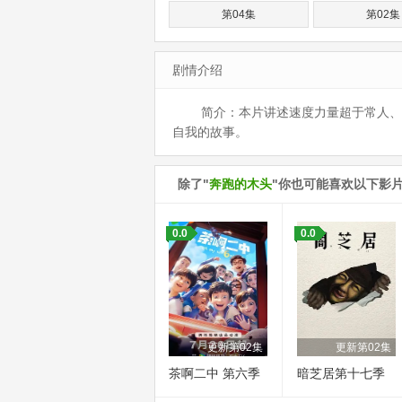
第04集
第02集
剧情介绍
简介：本片讲述速度力量超于常人、大智
自我的故事。
除了"
奔跑的木头
"你也可能喜欢以下影
0.0
0.0
更新第02集
更新第02集
茶啊二中 第六季
暗芝居第十七季