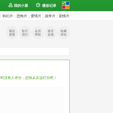
我的小屋
播放记录
科幻片
恐怖片
爱情片
战争片
剧情片
|
|
|
|
|
最近
影片
会员
留言
收藏
更新
排行
帮助
反馈
本站
暂时没有人评分，赶快从左边打分吧！