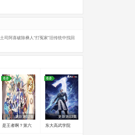
司阿喜破除彝人“打冤家”旧传统中找回
0.0
0.0
更新第02集
更新第03集
是王者啊？第六
东大高武学院
季