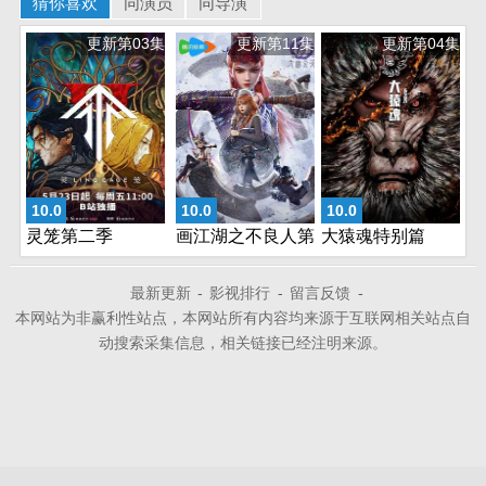
猜你喜欢
同演员
同导演
更新第03集
更新第11集
更新第04集
10.0
10.0
10.0
灵笼第二季
画江湖之不良人第
大猿魂特别篇
七季
最新更新
-
影视排行
-
留言反馈
-
本网站为非赢利性站点，本网站所有内容均来源于互联网相关站点自
动搜索采集信息，相关链接已经注明来源。