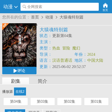
动漫
全网搜索
首页
您所在的位置：
首页
动漫
大猿魂特别篇


大猿魂特别篇
状态：
更新第04集
主演：
类型：
热血
冒险
魔幻
导演：
年份：
2024
语言：
汉语普通话
地区：
中国大陆
更新：
2025-06-02 20:52:37
评论
剧集
简介
播放源
在线2
第04集
第03集
第02集
第01集