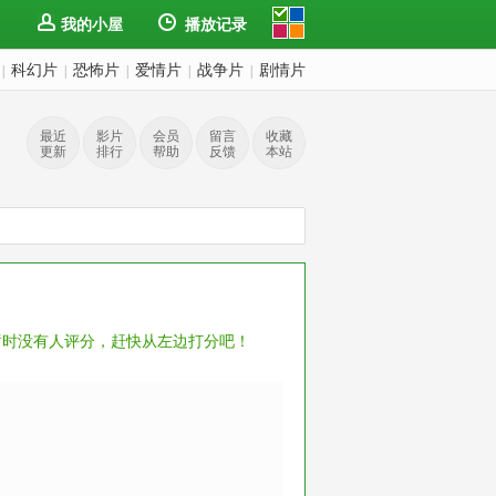
我的小屋
播放记录
科幻片
恐怖片
爱情片
战争片
剧情片
|
|
|
|
|
最近
影片
会员
留言
收藏
更新
排行
帮助
反馈
本站
暂时没有人评分，赶快从左边打分吧！