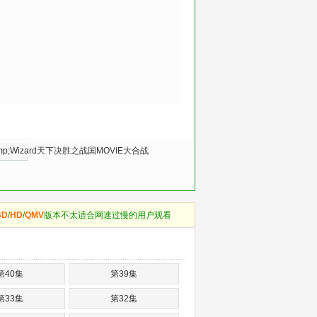
;Wizard天下决胜之战国MOVIE大合战
BD
/
HD
/
QMV
版本不太适合网速过慢的用户观看
第40集
第39集
第33集
第32集