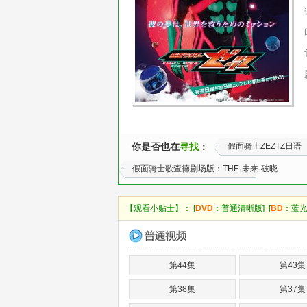
你是否也在
寻找
：
假面骑士ZEZTZ日语
假面骑士歌查德剧场版：THE·未来·破晓
【观看小贴士】： [
DVD
：普通清晰版] [
BD
：蓝光
第44集
第43集
第38集
第37集