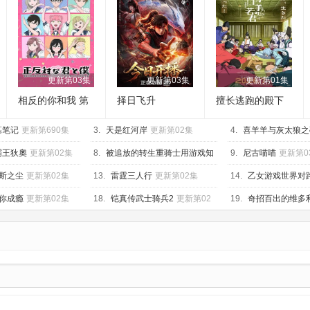
更新第03集
更新第03集
更新第01集
相反的你和我 第
择日飞升
擅长逃跑的殿下
二季
第二季
墓笔记
更新第690集
3.
天是红河岸
更新第02集
4.
喜羊羊与灰太狼之
更新第46集
霸王狄奧
更新第02集
8.
被追放的转生重骑士用游戏知
9.
尼古喵喵
更新第0
识开无双
更新第03集
斯之尘
更新第02集
13.
雷霆三人行
更新第02集
14.
乙女游戏世界对
不友好 第二季
更新第
你成瘾
更新第02集
18.
铠真传武士骑兵2
更新第02
19.
奇招百出的维多
集
02集