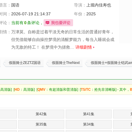
语言：
国语
导演：
上堀内佳寿也
柏木宏纪
山口
时间：
2026-07-19 21:14:37
年份：
2025
恭平
柴崎贵行
评论：
当前有
0
条评论，
叶山康一郎
剧情：
万津莫。自称是过着平淡无奇的日常生活的普通好青年，
但凭借能够自由操控梦境的清醒梦能力，每当入睡就会成
为无敌的特工！ 在梦境中为拯救…
详细剧情
假面骑士ZEZTZ国语
假面骑士TheNext
假面骑士×假面骑士铠武amp
高清版] [
HD
：高清版] [
QMV
：有超清版和普清版] [
TS/TC
：抢先非清晰版] - 其中，
第42集
第41集
第35集
第34集