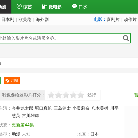
动漫
综艺
微电影
口水
日本剧
欧美剧
海外剧
电影：
喜剧片
动作片
|
|
|
语
订阅
已订
我也要给这影片打分：
阅
还行
很差
较差
还行
推荐
力荐
主演：
今井龙太郎
堀口真帆
三岛健太
小贯莉奈
八木美树
川平
慈英
古川雄辉
状态：
更新第44集
类型：
动漫
未知
地区：
日本