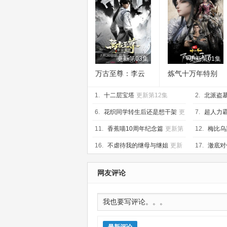
更新第03集
更新第01集
万古至尊：李云
炼气十万年特别
霄传
篇 阳极天下
1.
十二层宝塔
更新第12集
2.
北派盗
6.
花织同学转生后还是想干架
更
7.
超人力
新第02集
11.
香蕉喵10周年纪念篇
更新第
12.
梅比乌
01集
16.
不虐待我的继母与继姐
更新
17.
澈底对
第02集
网友评论