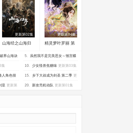
更新第02集
更新第04集
山海经之山海归
精灵梦叶罗丽 第
序
十一季（下）
破界山海诀
5.
虽然我不是完美恶女～雏宫蝶
鼠替换传～
更新第01集
3集
10.
少女怪兽焦糖味
更新第03集
路人角色很
15.
乡下大叔成为剑圣 第二季
更
02集
新第02集
利亚
更新第
20.
新攻壳机动队
更新第01集