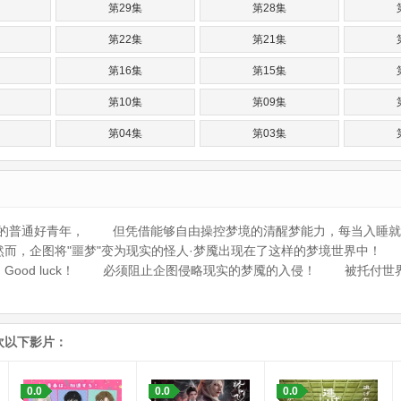
第29集
第28集
第22集
第21集
第16集
第15集
第10集
第09集
第04集
第03集
活的普通好青年， 但凭借能够自由操控梦境的清醒梦能力，每当入睡
而，企图将"噩梦"变为现实的怪人·梦魇出现在了这样的梦境世界中！
ome true. Good luck！ 必须阻止企图侵略现实的梦魇的入侵！ 被
欢以下影片：
0.0
0.0
0.0