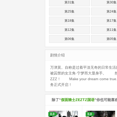
第31集
第30集
第25集
第24集
第18集
第17集
第12集
第11集
第06集
第05集
剧情介绍
万津莫。自称是过着平淡无奇的日常生
被囚禁的女主角·宁梦而大显身手。 然
ZZZ！ Make your dream c
务正式开启！
除了"
假面骑士ZEZTZ国语
"你也可能喜
0.0
0.0