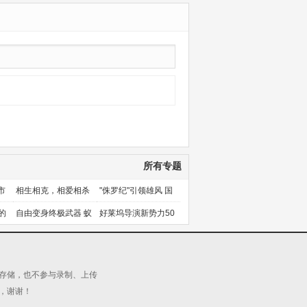
新第06集
08集
所有专题
市
相生相克，相爱相杀
"侏罗纪"引领雄风 国
产片下旬逆袭
的
自由变身终极武器 蚁
好莱坞导演新势力50
人能力使用者大盘点
人上篇
源存储，也不参与录制、上传
，谢谢！