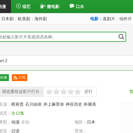
动漫
综艺
微电影
口水
日本剧
欧美剧
海外剧
电影：
喜剧片
动作片
|
|
|
t.2
收藏
订阅
已订
我也要给这影片打分：
阅
还行
很差
较差
还行
推荐
力荐
主演：
梶裕贵
石川由依
井上麻里奈
神谷浩史
朴璐美
状态：
全12集
类型：
动漫
未知
地区：
日本
语言：
日语
导演：