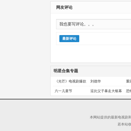
合规的JK的故事
更新第07集
新第06集
网友评论
最新评论
明星合集专题
《光芒》电视剧爆款
刘德华
重
预定！
金
六一儿童节
逗比父子暴走大银幕
恐
本网站提供的最新电视剧和
若本站