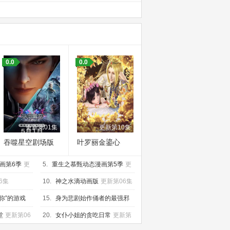
0.0
0.0
更新第01集
更新第10集
吞噬星空剧场版
叶罗丽金鎏心
决战原始星
画第6季
更
5.
重生之慕甄动态漫画第5季
更
新第20集
6集
10.
神之水滴动画版
更新第06集
你”的游戏
15.
身为悲剧始作俑者的最强邪
恶BOSS女王为民竭心尽力。第
更
堂
更新第06
20.
女仆小姐的贪吃日常
更新第