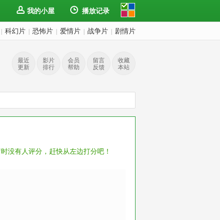
我的小屋
播放记录
科幻片
恐怖片
爱情片
战争片
剧情片
|
|
|
|
|
最近
影片
会员
留言
收藏
更新
排行
帮助
反馈
本站
暂时没有人评分，赶快从左边打分吧！