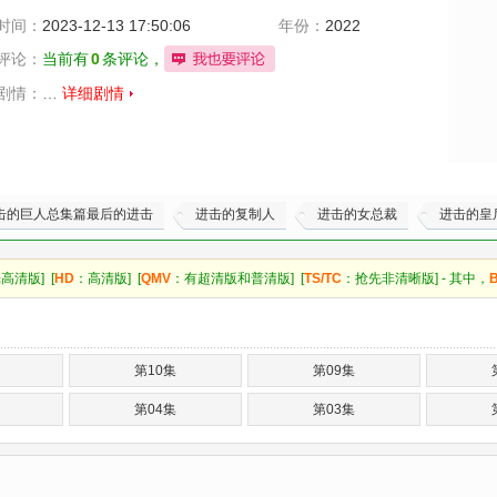
时间：
2023-12-13 17:50:06
年份：
2022
评论：
当前有
0
条评论，
剧情：
…
详细剧情
击的巨人总集篇最后的进击
进击的复制人
进击的女总裁
进击的皇
高清版] [
HD
：高清版] [
QMV
：有超清版和普清版] [
TS/TC
：抢先非清晰版] - 其中，
第10集
第09集
第04集
第03集