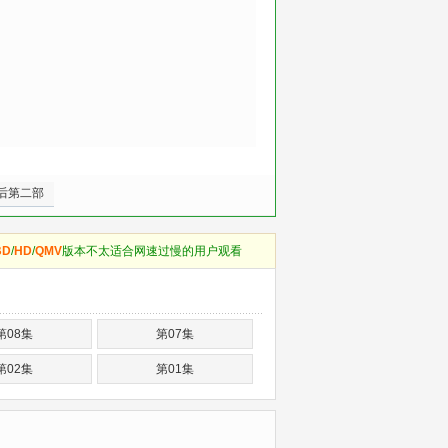
后第二部
BD
/
HD
/
QMV
版本不太适合网速过慢的用户观看
第08集
第07集
第02集
第01集