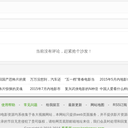
集
当前没有评论，赶紧抢个沙发！
回国产恐怖片的黄
万万没想到，汽车还
“五一档”青春电影当
2015年5月内地影
时代
能干这个？
道
前瞻
怖片惊悚的灵魂
2015年7月内地影市
复兴武侠电影的N种尝
中国人爱看什么样
前瞻
试
喜剧？
使用帮助
-
常见问题
-
给我留言
-
最新更新
-
网站地图
-
RSS订阅
电影资源均系收集于各大视频网站，本网站只提供web页面服务，并不提供影片资
收录的节目无意侵犯了贵司版权，请给网页底部邮箱地址来信，我们会及时处理和回复