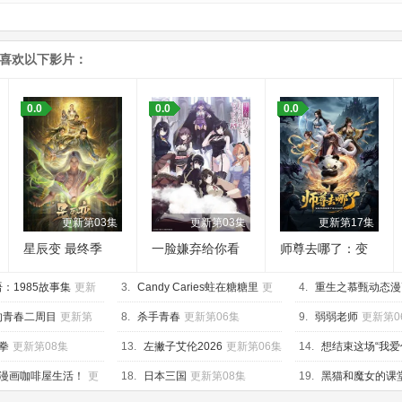
能喜欢以下影片：
0.0
0.0
0.0
更新第03集
更新第03集
更新第17集
星辰变 最终季
一脸嫌弃给你看
师尊去哪了：变
胖次第三季
成神兽被五个徒
：1985故事集
更新
3.
Candy Caries蛀在糖糖里
更
儿rua秃
4.
重生之慕甄动态漫
新第05集
新第40集
的青春二周目
更新第
8.
杀手青春
更新第06集
9.
弱弱老师
更新第0
拳
更新第08集
13.
左撇子艾伦2026
更新第06集
14.
想结束这场“我爱
更新第05集
漫画咖啡屋生活！
更
18.
日本三国
更新第08集
19.
黑猫和魔女的课