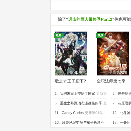
除了"
进击的巨人最终季Part.2
"你也可
0.0
0.0
更新HD中字
更新第02集
歌之☆王子殿下?
全职法师第七季
TABOO NIGHT
1.
XXXX剧场版
我把末日上交给了国家
更新第
2.
怪奇物语
17集
第10集
6.
重生之慕甄动态漫画第四季
更
7.
灰原君
新第20集
07集
11.
Candy Caries
更新第01集
12.
北斗神
16.
废柴风纪委员与裙子长度不
17.
一叠间