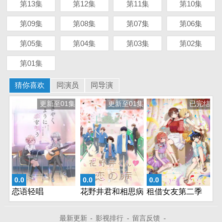
第13集
第12集
第11集
第10集
第09集
第08集
第07集
第06集
第05集
第04集
第03集
第02集
第01集
猜你喜欢
同演员
同导演
更新至01集
更新至01集
已完结
0.0
0.0
0.0
恋语轻唱
花野井君和相思病
租借女友第二季
最新更新
-
影视排行
-
留言反馈
-