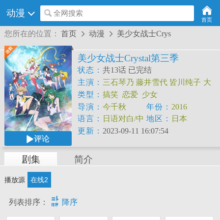
动漫
全网搜索
首页
您所在的位置：
首页
动漫
美少女战士Crys


美少女战士Crystal第三季
状态：
共13话 已完结
主演：
三石琴乃
藤井雪代
皆川纯子
大
原沙耶香
福圆美里
金元寿子
佐藤利奈
类型：
搞笑
恋爱
少女
小清水亚美
伊藤静
野岛健儿
导演：
今千秋
年份：
2016
语言：
日语对白/中
地区：
日本
文字幕
更新：
2023-09-11 16:07:54
评论
剧集
简介
播放源
在线2

列表排序：
降序