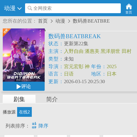
动漫
全网搜索
首页
您所在的位置：
首页
动漫
数码兽BEATBRE


数码兽BEATBREAK
状态：
更新第22集
主演：
入野自由
潘惠美
黑泽朋世
田村
睦心
关根有咲
久野美咲
阿座上洋平
滨
类型：
未知
野大辉
中井和哉
导演：
宮元宏彰
神
年份：
2025
綾香
石山智之
语言：
日语
地区：
日本
更新：
2026-03-15 20:25:30
评论
剧集
简介
播放源
在线2

列表排序：
降序