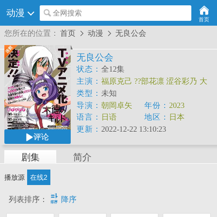
动漫
全网搜索
首页
您所在的位置：
首页
动漫
无良公会


无良公会
状态：
全12集
主演：
福原克己
??部花凛
涩谷彩乃
大
地叶
镰仓有那
白砂沙帆
类型：
未知
导演：
朝岡卓矢
年份：
2023
语言：
日语
地区：
日本
更新：
2022-12-22 13:10:23
评论
剧集
简介
播放源
在线2

列表排序：
降序