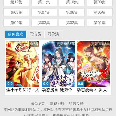
第12集
第11集
第10集
第09集
第08集
第07集
第06集
第05集
第04集
第03集
第02集
第01集
猜你喜欢
同演员
同导演
全8集
更新至58集
更新至03集
0.0
0.0
0.0
歪小子斯科特：火
动态漫画·徒弟个
动态漫画·斗罗大
力全开
个是大佬第三季
陆3龙王传说第三
季
最新更新
-
影视排行
-
留言反馈
-
本网站为非赢利性站点，本网站所有内容均来源于互联网相关站点自
动搜索采集信息，相关链接已经注明来源。