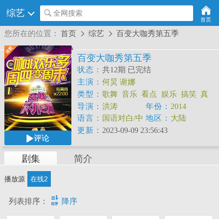
综艺
全网搜索
首页
您所在的位置：
首页
综艺
百变大咖秀第五季


百变大咖秀第五季
状态：
共12期 已完结
主演：
何炅
谢娜
类型：
歌舞
音乐
看点
娱乐
搞笑
真
人秀
竞技
导演：
洪涛
年份：
2014
语言：
国语对白/中
地区：
大陆
文字幕
更新：
2023-09-09 23:56:43
评论
剧集
简介
播放源
在线2

列表排序：
降序