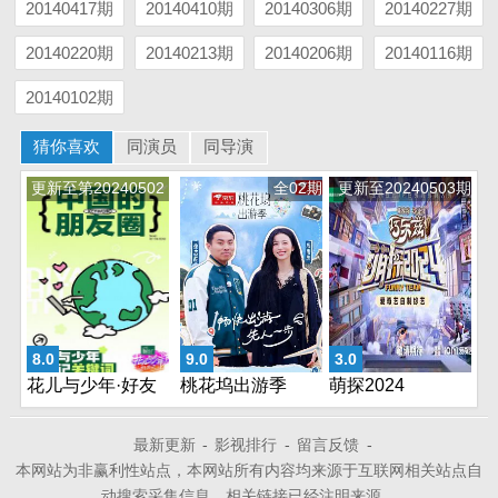
20140417期
20140410期
20140306期
20140227期
20140220期
20140213期
20140206期
20140116期
20140102期
猜你喜欢
同演员
同导演
更新至第20240502
全02期
更新至20240503期
期
8.0
9.0
3.0
花儿与少年·好友
桃花坞出游季
萌探2024
记
最新更新
-
影视排行
-
留言反馈
-
本网站为非赢利性站点，本网站所有内容均来源于互联网相关站点自
动搜索采集信息，相关链接已经注明来源。