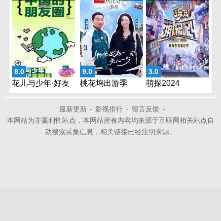
期
8.0
9.0
3.0
花儿与少年·好友
桃花坞出游季
萌探2024
记
最新更新
-
影视排行
-
留言反馈
-
本网站为非赢利性站点，本网站所有内容均来源于互联网相关站点自
动搜索采集信息，相关链接已经注明来源。