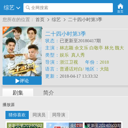
综艺
全网搜索
首页
您所在的位置：
首页
综艺
二十四小时第3季


二十四小时第3季
状态：
已更新至20180417期
主演：
林志颖
余文乐
白敬亭
林允
魏大
勋
胡一天
熊梓淇
类型：
娱乐
真人秀
导演：
浙江卫视
年份：
2018
语言：
普通话对白/
地区：
大陆
中文字幕
更新：
2018-04-17 13:33:32
评论
剧集
简介
播放源
猜你喜欢
同演员
同导演
更新至第20240502
全02期
更新至20240503期