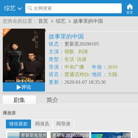
综艺
全网搜索
首页
您所在的位置：
首页
综艺
故事里的中国


故事里的中国
状态：
更新至20200105
主演：
胡歌
刘涛
类型：
生活
访谈
导演：
中央广播
年份：
2019
语言：
普通话对白/
地区：
大陆
中文字幕
更新：
2020-01-07 18:35:30
评论
剧集
简介
播放源
猜你喜欢
同演员
同导演
更新至先导片
更新至20240502期
完结