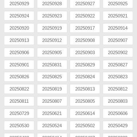
20250929
20250928
20250927
20250925
20250924
20250923
20250922
20250921
20250920
20250919
20250917
20250914
20250913
20250912
20250908
20250907
20250906
20250905
20250903
20250902
20250901
20250831
20250829
20250827
20250826
20250825
20250824
20250823
20250822
20250819
20250813
20250812
20250811
20250807
20250805
20250803
20250729
20250621
20250614
20250606
20250530
20250524
20250502
20250429