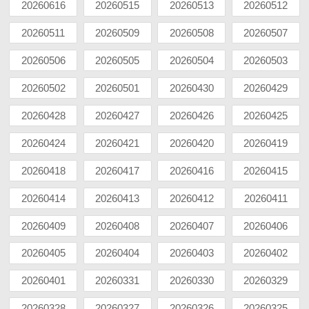
20260616
20260515
20260513
20260512
20260511
20260509
20260508
20260507
20260506
20260505
20260504
20260503
20260502
20260501
20260430
20260429
20260428
20260427
20260426
20260425
20260424
20260421
20260420
20260419
20260418
20260417
20260416
20260415
20260414
20260413
20260412
20260411
20260409
20260408
20260407
20260406
20260405
20260404
20260403
20260402
20260401
20260331
20260330
20260329
20260328
20260327
20260326
20260325