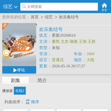
综艺
全网搜索
首页
您所在的位置：
首页
综艺
欢乐集结号


欢乐集结号
状态：
更新20260616
主演：
董凯
文杰
璐璐
王旭
王群
类型：
未知
导演：
年份：
2009
语言：
普通话
地区：
大陆
更新：
2026-05-16 20:57:27
评论
剧集
简介
播放源
在线2

列表排序：
降序