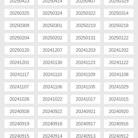
20250423
20250414
20250407
20250329
20250325
20250324
20250322
20250314
20250309
20250301
20250219
20250218
20250204
20250202
20250131
20250122
20250120
20241207
20241203
20241202
20241201
20241130
20241123
20241122
20241117
20241110
20241109
20241108
20241107
20241106
20241105
20241029
20241026
20241022
20241017
20241015
20240928
20240922
20240921
20240920
20240919
20240918
20240917
20240916
20240915
20240914
20240913
20240912