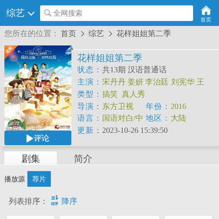
综艺
全网搜索
首页
您所在的位置：
首页
综艺
花样姐姐第二季


花样姐姐第二季
状态：
共13期 汉语普通话
主演：
宋丹丹
姜妍
李治廷
刘宪华
王
琳
林志玲
金晨
类型：
搞笑
真人秀
导演：
东方卫视
年份：
2016
语言：
国语对白/中
地区：
大陆
文字幕
更新：
2023-10-26 15:39:50
评论
剧集
简介
播放源
荐片

列表排序：
降序