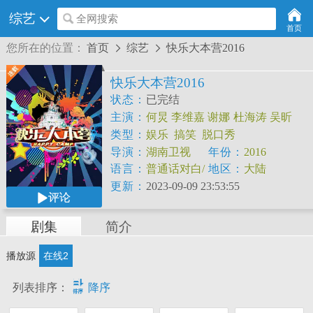
综艺
全网搜索
首页
您所在的位置：
首页
综艺
快乐大本营2016


快乐大本营2016
状态：
已完结
主演：
何炅
李维嘉
谢娜
杜海涛
吴昕
类型：
娱乐
搞笑
脱口秀
导演：
湖南卫视
年份：
2016
语言：
普通话对白/
地区：
大陆
中文字幕
更新：
2023-09-09 23:53:55
评论
剧集
简介
播放源
在线2

列表排序：
降序