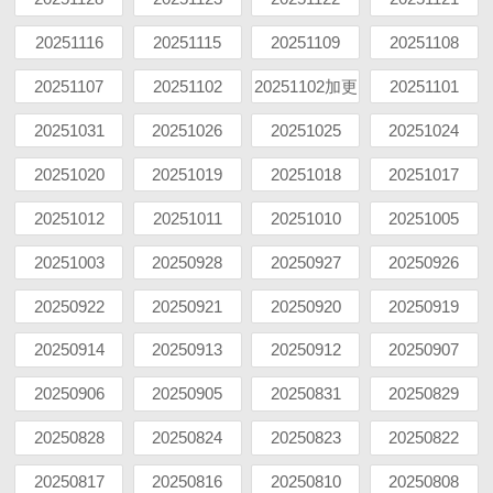
20251116
20251115
20251109
20251108
20251107
20251102
20251102加更
20251101
20251031
20251026
20251025
20251024
20251020
20251019
20251018
20251017
20251012
20251011
20251010
20251005
20251003
20250928
20250927
20250926
20250922
20250921
20250920
20250919
20250914
20250913
20250912
20250907
20250906
20250905
20250831
20250829
20250828
20250824
20250823
20250822
20250817
20250816
20250810
20250808