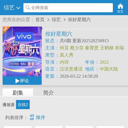
综艺
全网搜索
首页
您所在的位置：
首页
综艺
你好星期六


你好星期六
状态：
共0期 更新202520250915
主演：
何炅
蔡少芬
秦霄贤
王鹤棣
布瑞
吉
类型：
真人秀
导演：
内详
年份：
2022
语言：
汉语普通话
地区：
中国大陆
更新：
2026-03-22 14:58:20
评论
剧集
简介
播放源
在线2

列表排序：
降序