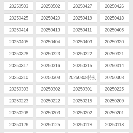
20250503
20250502
20250427
20250426
20250425
20250420
20250419
20250418
20250414
20250413
20250411
20250406
20250405
20250404
20250403
20250330
20250328
20250323
20250322
20250321
20250317
20250316
20250315
20250314
20250310
20250309
20250308特别
20250308
企划
20250303
20250302
20250301
20250225
20250223
20250222
20250215
20250209
20250208
20250203
20250202
20250201
20250126
20250125
20250119
20250118