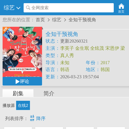
综艺
全网搜索
首页
您所在的位置：
首页
综艺
全知干预视角


全知干预视角
状态：
更新20260321
主演：
李英子
金生珉
全炫茂
宋恩伊
梁
世亨
洪真英
柳炳宰
类型：
真人秀
导演：
未知
年份：
2017
语言：
韩语
地区：
韩国
更新：
2026-03-23 19:57:04
评论
剧集
简介
播放源
在线2

列表排序：
降序