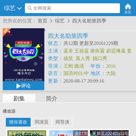
综艺
全网搜索
首页
您所在的位置：
首页
综艺
四大名助第四季


四大名助第四季
状态：
共12期 更新至20161229期
主演：
孟非
王祖蓝
谢依霖
尉迟琳嘉
姜
振宇
类型：
搞笑
真人秀
脱口秀
导演：
王刚
曲清
年份：
2016
语言：
国语对白/中
地区：
大陆
文字幕
更新：
2020-08-17 20:09:16
评论
剧集
简介
播放源
猜你喜欢
同演员
同导演
更新至第20240502
全02期
更新至20240503期