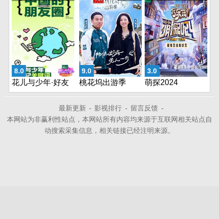
期
8.0
9.0
3.0
花儿与少年·好友
桃花坞出游季
萌探2024
记
最新更新
-
影视排行
-
留言反馈
-
本网站为非赢利性站点，本网站所有内容均来源于互联网相关站点自
动搜索采集信息，相关链接已经注明来源。