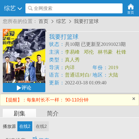
综艺
全网搜索
首页
您所在的位置：
首页
综艺
我要打篮球


我要打篮球
状态：
共10期 已更新至20191023期
主演：
李易峰
邓伦
林书豪
杜锋
类型：
真人秀
导演：
内详
年份：
2019
语言：
普通话对白/
地区：
大陆
中文字幕
更新：
2022-03-18 01:09:40
评论
【提醒】：每集时长不一样： 90-110分钟
剧集
简介
播放源
在线2
在线2
