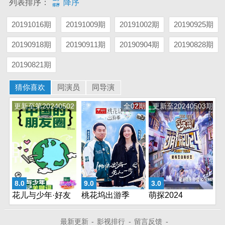
列表排序：
降序
20191016期
20191009期
20191002期
20190925期
20190918期
20190911期
20190904期
20190828期
20190821期
猜你喜欢
同演员
同导演
更新至第20240502
全02期
更新至20240503期
期
8.0
9.0
3.0
花儿与少年·好友
桃花坞出游季
萌探2024
记
最新更新
-
影视排行
-
留言反馈
-