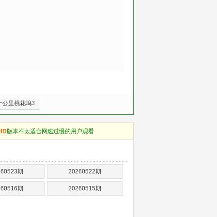
十公里桃花坞3
HD
版本不太适合网速过慢的用户观看
260523期
20260522期
260516期
20260515期