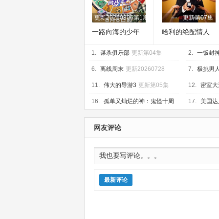
更新20260806第1期
更新第07集
一路向海的少年
哈利的绝配情人
1.
谋杀俱乐部
更新第04集
2.
一饭封神
期加更
6.
离线周末
更新20260728
7.
极挑男人
20260712
11.
伟大的导游3
更新第05集
12.
密室大
新20260
16.
孤单又灿烂的神：鬼怪十周
17.
美国达
飙戏圆谎二
年特辑
更新第04集
网友评论
最新评论