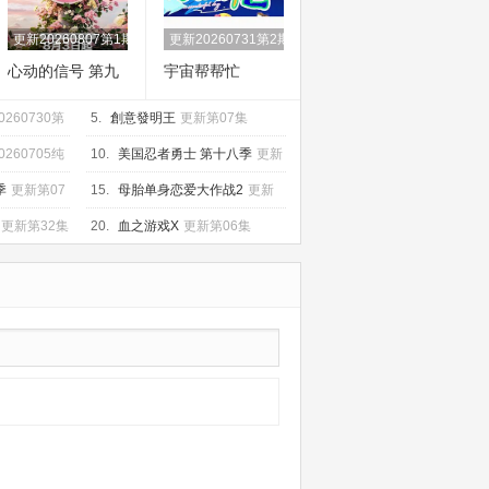
更新20260807第1期陪看上
更新20260731第2期
心动的信号 第九
宇宙帮帮忙
季
0260730第
5.
創意發明王
更新第07集
0260705纯
10.
美国忍者勇士 第十八季
更新
第02集
季
更新第07
15.
母胎单身恋爱大作战2
更新
第10集
更新第32集
20.
血之游戏X
更新第06集