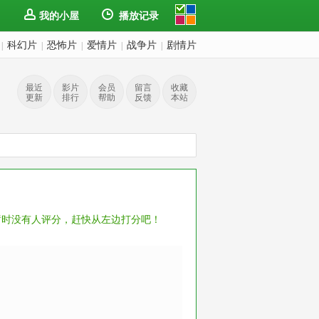
我的小屋
播放记录
科幻片
恐怖片
爱情片
战争片
剧情片
|
|
|
|
|
最近
影片
会员
留言
收藏
更新
排行
帮助
反馈
本站
暂时没有人评分，赶快从左边打分吧！