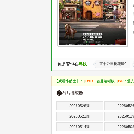
你是否也在
寻找
：
五十公里桃花坞6
【观看小贴士】： [
DVD
：普通清晰版] [
BD
：蓝光
20260528期
2026052
20260521期
2026051
20260514期
2026050