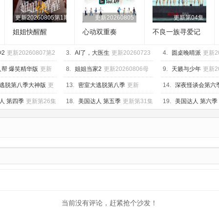
更新20260805第1期
更新20260805
更新第04集
姐姐快醒醒
心动双重奏
不良一族寻爱记
第二季
2
更新20260807第2
3.
AI了，大医生
更新20260723
4.
圆桌晚晴派
更新2
2期
帮 爆笑精华版
更新
8.
姐姐当家2
更新20260806母
9.
天籁与少年
更新2
带2第4期下
享版
逃脱第八季大神版
更
13.
密室大逃脱第八季
更新
14.
深夜怪谈会第六
805大神版第3期：密神团
20260805第3期：公馆离情Ⅰ上
集
人 第四季
更新第26集
18.
美国达人 第五季
更新第31集
19.
美国达人 第六季
当前没有评论，赶紧抢个沙发！