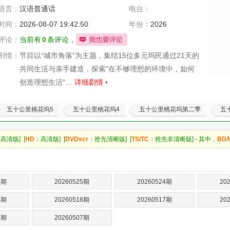
语言：
汉语普通话
电台：
时间：
2026-08-07 19:42:50
年份：
2026
评论：
当前有
0
条评论，
剧情：
节目以“城市角落”为主题，集结15位多元坞民通过21天的
共同生活与亲手建造，探索"在不够理想的环境中，如何
创造理想生活"…
详细剧情
五十公里桃花坞5
五十公里桃花坞4
五十公里桃花坞第二季
五
高清版] [
HD
：高清版] [
DVDscr
：抢先清晰版] [
TS/TC
：抢先非清晰版] - 其中，
BD
/
6期
20260525期
20260524期
20
9期
20260518期
20260517期
20
8期
20260507期