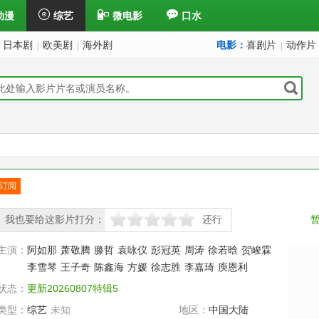
动漫
综艺
微电影
口水
日本剧
欧美剧
海外剧
电影：
喜剧片
动作片
|
|
|
订阅
已订
我也要给这影片打分：
还行
很差
较差
还行
推荐
力荐
主演：
阿如那
萧敬腾
滕哲
袁咏仪
彭冠英
周涛
徐若晗
贺峻霖
李雪琴
王子奇
陈鑫海
方媛
徐志胜
李嘉琦
庾恩利
状态：
更新20260807特辑5
类型：
综艺
未知
地区：
中国大陆