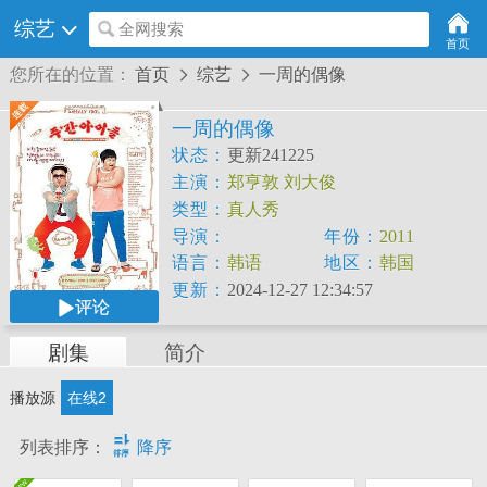
综艺
全网搜索
首页
您所在的位置：
首页
综艺
一周的偶像


一周的偶像
状态：
更新241225
主演：
郑亨敦
刘大俊
类型：
真人秀
导演：
年份：
2011
语言：
韩语
地区：
韩国
更新：
2024-12-27 12:34:57
评论
剧集
简介
播放源
在线2

列表排序：
降序