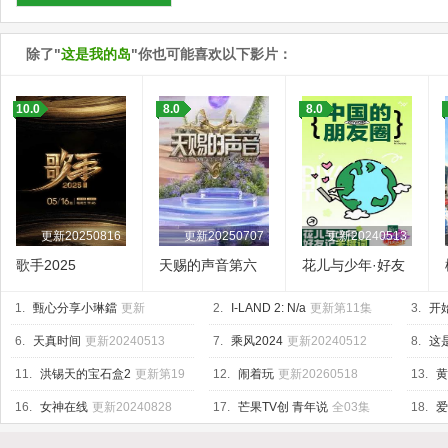
除了"
这是我的岛
"你也可能喜欢以下影片：
10.0
8.0
8.0
更新20250816
更新20250707
更新20240513
歌手2025
天赐的声音第六
花儿与少年·好友
季
记
1.
甄心分享小琳鐺
更新
2.
I-LAND 2: N/a
更新第11集
3.
开
20241119
20250
6.
天真时间
更新20240513
7.
乘风2024
更新20240512
8.
这
11.
洪锡天的宝石盒2
更新第19
12.
闹着玩
更新20260518
13.
黄
集
16.
女神在线
更新20240828
17.
芒果TV创 青年说
全03集
18.
爱
新至第