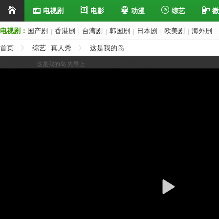
电视剧
电影
动漫
综艺
微
电视剧：
国产剧
香港剧
台湾剧
韩国剧
日本剧
欧美剧
海外剧
|
|
|
|
|
|
首页
综艺
真人秀
这是我的岛
展开/缩进选集
这是我的岛 先导上
上一集
下一集