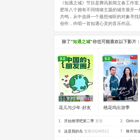
《知遇之城》节目是腾讯新闻立春工作室
肥等八个拥有不同情绪主题的城市展开一
共鸣，从中选择一个最想倾听的对象寻找
创作，吟唱一首知遇心灵的音乐作品。
除了"
知遇之城
"你也可能喜欢以下影片
8.0
9.0
更新20240513
全02期
花儿与少年·好友
桃花坞出游季
记
1.
开始推理吧第二季
更新
2.
Girls on
20250509
6.
这是我的岛
更新20240511
7.
推市营