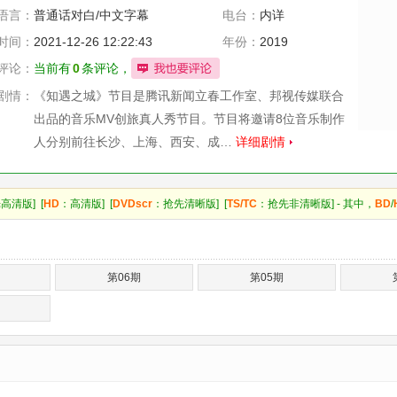
语言：
普通话对白/中文字幕
电台：
内详
时间：
2021-12-26 12:22:43
年份：
2019
评论：
当前有
0
条评论，
剧情：
《知遇之城》节目是腾讯新闻立春工作室、邦视传媒联合
出品的音乐MV创旅真人秀节目。节目将邀请8位音乐制作
人分别前往长沙、上海、西安、成…
详细剧情
高清版] [
HD
：高清版] [
DVDscr
：抢先清晰版] [
TS/TC
：抢先非清晰版] - 其中，
BD
/
第06期
第05期