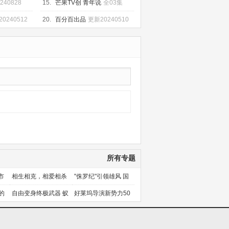
240828
15.
芒果TV创 青年说
全03集
0240512
20.
百分百出品
更新20240510
所有专题
市
相生相克，相爱相杀
"侏罗纪"引领雄风 国
产片下旬逆袭
的
自由变身终极武器 蚁
好莱坞导演新势力50
人能力使用者大盘点
人上篇