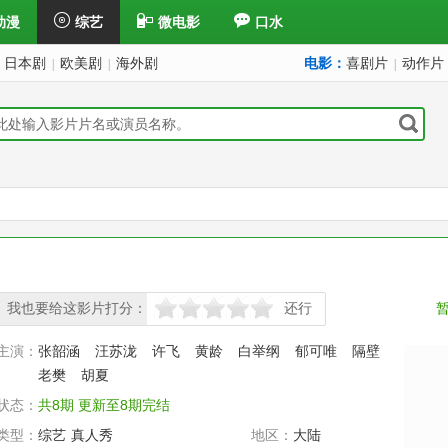
动漫
综艺
微电影
口水
日本剧
欧美剧
海外剧
电影：
喜剧片
动作片
|
|
|
我也要给这影片打分：
还行
很差
较差
还行
推荐
力荐
主演：
张韶涵
汪苏泷
许飞
黄龄
白举纲
郁可唯
隔壁
老樊
胡夏
状态：
共8期 更新至8期完结
类型：
综艺
真人秀
地区：
大陆