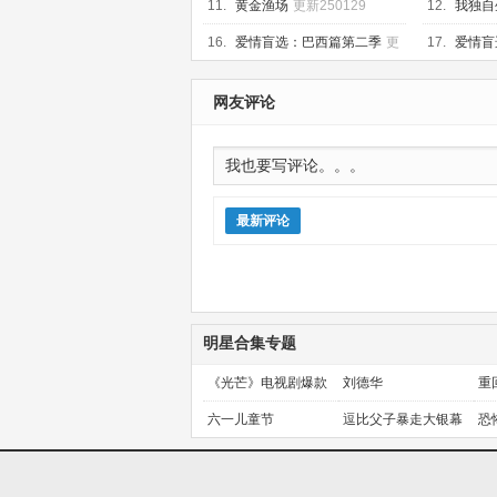
更新至2024
11.
黄金渔场
更新250129
12.
我独自
16.
爱情盲选：巴西篇第二季
更
17.
爱情盲
新至第08集
集
网友评论
最新评论
明星合集专题
《光芒》电视剧爆款
刘德华
重
预定！
金
六一儿童节
逗比父子暴走大银幕
恐