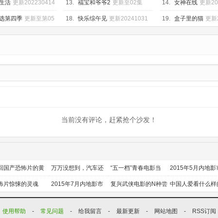
0411期
生活
更新202230414
13.
福宝和爷爷2
更新至02集
14.
女神在线
更新20
选第四季
更新至第05
18.
快乐综午见
更新20241031
19.
盒子里的猫
更新2
当前没有评论，赶紧抢个沙发！
回国产恐怖片的黄
万万没想到，汽车还
“五一档”青春电影当
2015年5月内地影
时代
能干这个？
道
前瞻
怖片惊悚的灵魂
2015年7月内地影市
复兴武侠电影的N种尝
中国人爱看什么样
前瞻
试
喜剧？
使用帮助
-
常见问题
-
给我留言
-
最新更新
-
网站地图
-
RSS订阅