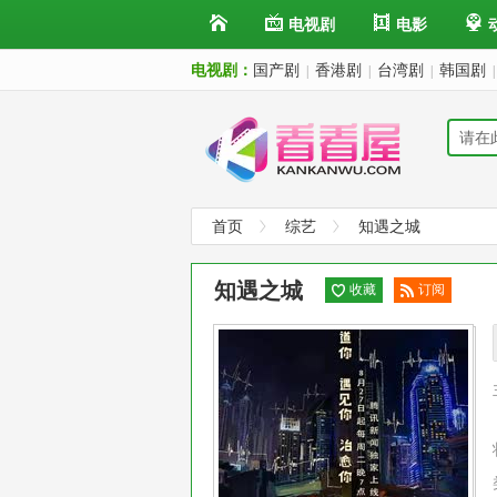
电视剧
电影
电视剧：
国产剧
香港剧
台湾剧
韩国剧
|
|
|
|
首页
综艺
知遇之城
知遇之城
收藏
订阅
已订
阅