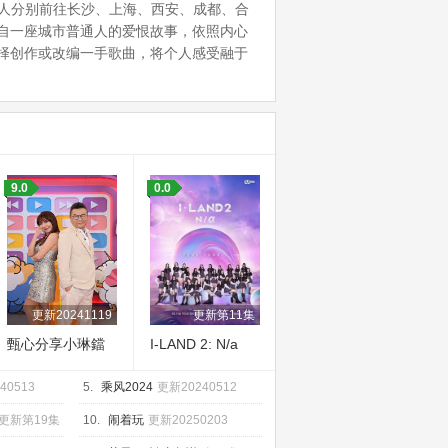
作人分别前往长沙、上海、西安、成都、合
自一座城市普通人的爱恨故事，依照内心
择创作或改编一手歌曲，将个人感受融于
9.0
0.0
更新20241119
更新第11集
甄心分享小琳鐺
I-LAND 2: N/a
40513
5.
乘风2024
更新20240512
更新第19集
10.
闹着玩
更新20250203