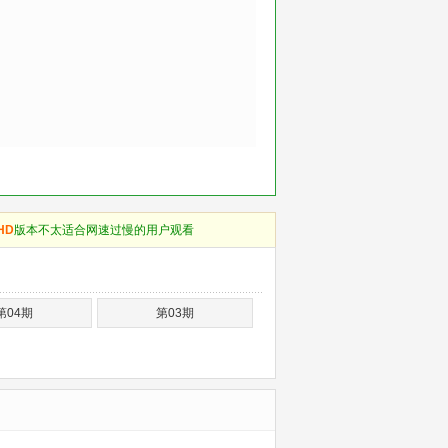
HD
版本不太适合网速过慢的用户观看
第04期
第03期