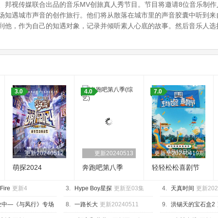
、邦视传媒联合出品的音乐MV创旅真人秀节目。节目将邀请8位音乐制
场知遇城市声音的创作旅行。他们将从散落在城市里的声音胶囊中听到来
到他，作为自己的知遇对象，记录并倾听素人心底的故事。然后音乐人选
：
3.0
4.0
7.0
更新20240512
更新20240513
更新至20240419期
萌探2024
奔跑吧第八季
轻轻松松喜剧节
 Fire
更新4
3.
Hype Boy星探
更新至03集
4.
天真时间
更新202
业中—《与凤行》专场
8.
一路长大
更新20240511
9.
洪锡天的宝石盒2