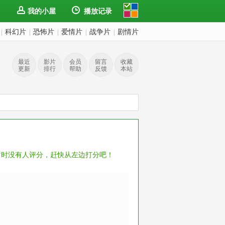
我的小屋
播放记录
科幻片
恐怖片
爱情片
战争片
剧情片
|
|
|
|
|
最近
影片
会员
留言
收藏
更新
排行
帮助
反馈
本站
暂时没有人评分，赶快从左边打分吧！