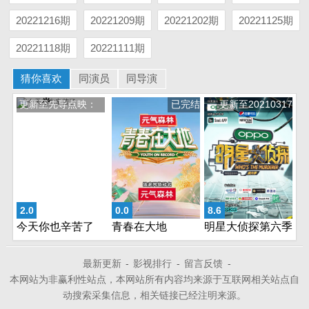
20221216期
20221209期
20221202期
20221125期
20221118期
20221111期
猜你喜欢
同演员
同导演
更新至先导点映：
已完结
更新至20210317
彝族
2.0
0.0
8.6
今天你也辛苦了
青春在大地
明星大侦探第六季
最新更新
-
影视排行
-
留言反馈
-
本网站为非赢利性站点，本网站所有内容均来源于互联网相关站点自
动搜索采集信息，相关链接已经注明来源。