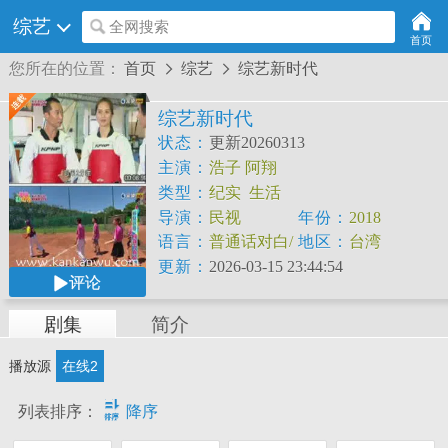
综艺
全网搜索
首页
您所在的位置：
首页
综艺
综艺新时代


综艺新时代
状态：
更新20260313
主演：
浩子
阿翔
类型：
纪实
生活
导演：
民视
年份：
2018
语言：
普通话对白/
地区：
台湾
中文字幕
更新：
2026-03-15 23:44:54
评论
剧集
简介
播放源
在线2

列表排序：
降序