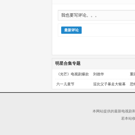
最新评论
明星合集专题
《光芒》电视剧爆款
刘德华
重
预定！
金
六一儿童节
逗比父子暴走大银幕
恐
本网站提供的最新电视剧和
若本站