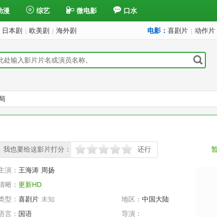
动漫
综艺
微电影
口水
日本剧
欧美剧
海外剧
电影：
喜剧片
动作片
|
|
|
局
我也要给这影片打分：
还行
很差
较差
还行
推荐
力荐
主演：
王海涛
周扬
清晰：
更新HD
类型：
喜剧片
未知
地区：
中国大陆
语言：
国语
导演：