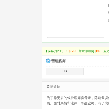
【观看小贴士】： [
DVD
：普通清晰版] [
BD
：蓝光
HD
剧情介绍
为了挣更多的钱护理瘫痪母亲，陈建业误
质。面对亲情和法律，陈建业终于有了抉