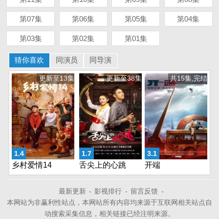
第07集
第06集
第05集
第04集
第03集
第02集
第01集
猜你喜欢
同演员
同导演
更新至13集
更新至38集
共15集,完结
1.4
1.7
3.1
乡村爱情14
舌尖上的心跳
开端
最新更新
-
影视排行
-
留言反馈
-
本网站为非赢利性站点，本网站所有内容均来源于互联网相关站点自
动搜索采集信息，相关链接已经注明来源。