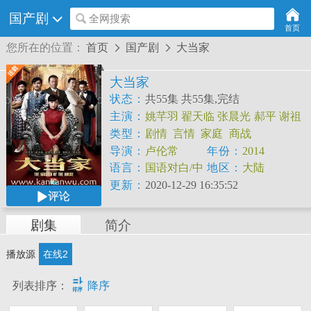
国产剧
全网搜索
首页
您所在的位置：
首页
国产剧
大当家


大当家
状态：
共55集 共55集,完结
主演：
姚芊羽
翟天临
张晨光
郝平
谢祖
武
谭松韵
类型：
剧情
言情
家庭
商战
导演：
卢伦常
年份：
2014
语言：
国语对白/中
地区：
大陆
文字幕
更新：
2020-12-29 16:35:52
评论
剧集
简介
播放源
在线2

列表排序：
降序