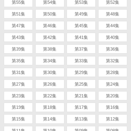
第55集
第54集
第53集
第52集
第51集
第50集
第49集
第48集
第47集
第46集
第45集
第44集
第43集
第42集
第41集
第40集
第39集
第38集
第37集
第36集
第35集
第34集
第33集
第32集
第31集
第30集
第29集
第28集
第27集
第26集
第25集
第24集
第23集
第22集
第21集
第20集
第19集
第18集
第17集
第16集
第15集
第14集
第13集
第12集
第11集
第10集
第09集
第08集