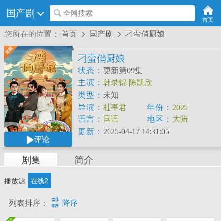
国产剧
全网搜索
首页
您所在的位置：
首页
国产剧
刁蛮俏厨娘


刁蛮俏厨娘
状态：
更新第09集
主演：
韩录锦
陈凯欣
类型：
未知
导演：
杜亭君
年份：
2025
语言：
国语
地区：
大陆
更新：
2025-04-17 14:31:05
评论
剧集
简介
播放源
在线2

列表排序：
降序