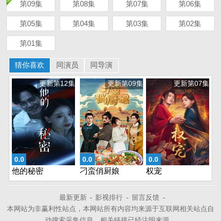
第09集
第08集
第07集
第06集
第05集
第04集
第03集
第02集
第01集
猜你喜欢
同演员
同导演
更新第12集
更新第09集
更新第07集
0.0
0.0
0.0
他的秘密
刁蛮俏厨娘
权宠
最新更新
-
影视排行
-
留言反馈
-
本网站为非赢利性站点，本网站所有内容均来源于互联网相关站点自
动搜索采集信息，相关链接已经注明来源。