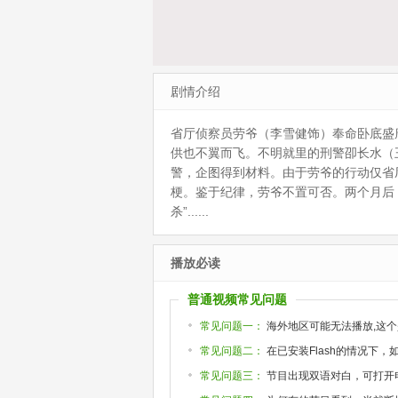
剧情介绍
省厅侦察员劳爷（李雪健饰）奉命卧底盛唐
供也不翼而飞。不明就里的刑警卲长水（
警，企图得到材料。由于劳爷的行动仅省
梗。鉴于纪律，劳爷不置可否。两个月后
杀”......
播放必读
普通视频常见问题
常见问题一：
海外地区可能无法播放,这个
常见问题二：
在已安装Flash的情况下
常见问题三：
节目出现双语对白，可打开