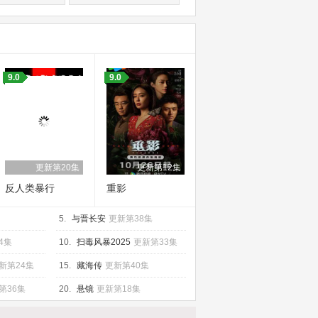
9.0
9.0
更新第20集
更新第12集
反人类暴行
重影
5.
与晋长安
更新第38集
4集
10.
扫毒风暴2025
更新第33集
新第24集
15.
藏海传
更新第40集
第36集
20.
悬镜
更新第18集