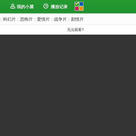
我的小屋
播放记录
科幻片
恐怖片
爱情片
战争片
剧情片
|
|
|
|
|
无法观看?