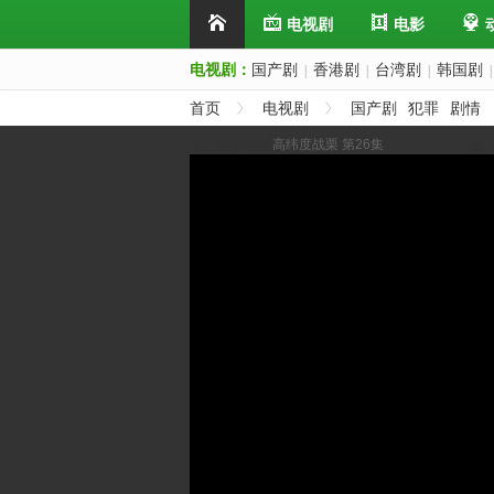
电视剧
电影
电视剧：
国产剧
香港剧
台湾剧
韩国剧
|
|
|
|
首页
电视剧
国产剧
犯罪
剧情
展开/缩进选集
高纬度战栗 第26集
上一集