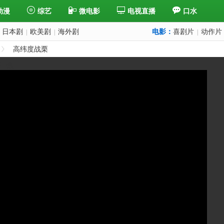
动漫
综艺
微电影
电视直播
口水
日本剧
欧美剧
海外剧
电影：
喜剧片
动作片
|
|
|
高纬度战栗
下一集