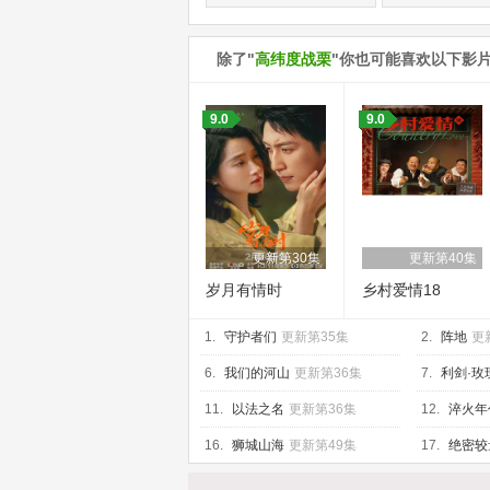
除了"
高纬度战栗
"你也可能喜欢以下影
9.0
9.0
更新第30集
更新第40集
岁月有情时
乡村爱情18
1.
守护者们
更新第35集
2.
阵地
更
6.
我们的河山
更新第36集
7.
利剑·玫
11.
以法之名
更新第36集
12.
淬火年
16.
狮城山海
更新第49集
17.
绝密较