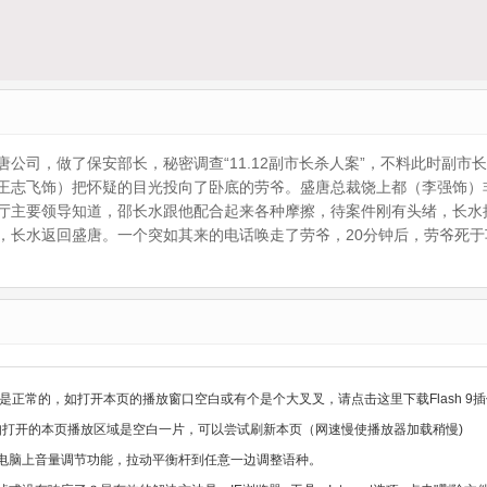
公司，做了保安部长，秘密调查“11.12副市长杀人案”，不料此时副市
王志飞饰）把怀疑的目光投向了卧底的劳爷。盛唐总裁饶上都（李强饰）
厅主要领导知道，邵长水跟他配合起来各种摩擦，待案件刚有头绪，长水
，长水返回盛唐。一个突如其来的电话唤走了劳爷，20分钟后，劳爷死于
是正常的，如打开本页的播放窗口空白或有个是个大叉叉，请点击这里下载Flash 9插
，如打开的本页播放区域是空白一片，可以尝试刷新本页（网速慢使播放器加载稍慢)
电脑上音量调节功能，拉动平衡杆到任意一边调整语种。