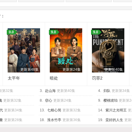
片：
0.0
9.0
9.0
更新第48集
更新第24集
更新第40集
太平年
暗处
罚罪2
新第32集
3.
赴山海
更新第40集
4.
归队
更新第34集
瑰
更新第32集
8.
窃心
更新第24集
9.
樱桃琥珀
更新第2
代
更新第34集
13.
七根心简
更新第32集
14.
紫川之光明王
更
量
更新第28集
18.
淮水竹亭
更新第36集
19.
蛮好的人生
更新