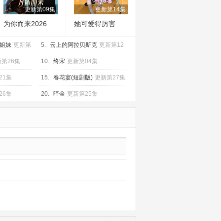
更新第09集
更新第14集
为你而来2026
她可爱得厉害
姐妹
更新第
5.
云上的阿拉贝斯克
更新第12
集
第26集
10.
终宋
更新第04集
21集
15.
春花宴(短剧版)
更新第27集
26集
20.
暗金
更新第25集