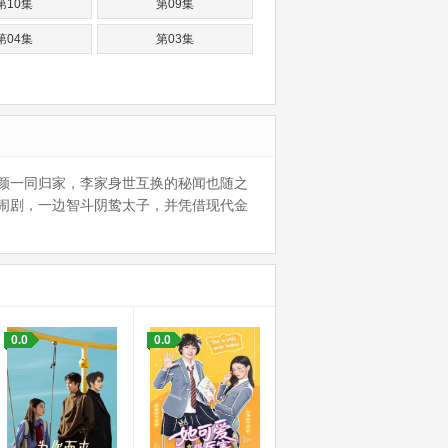
第10集
第09集
第04集
第03集
颜一同归家，李家身世互换的秘闻也随之
闹剧，一边智斗阴鸷太子，并凭借现代金
0.0
0.0