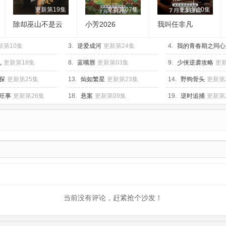
更新第19集
更新第07集
更新第10集
除却巫山不是云
小芳2026
我叫任非凡
2026
新第10集
3.
逆爱成河
更新第24集
4.
我的青春期之同心
10集
孔
更新第18集
8.
蓝嘴唇
更新第03集
9.
少侠逆袭攻略
更新
探
更新第25集
13.
灿如繁星
更新第23集
14.
野狗骨头
更新第
旺事
更新第26集
18.
悬案
更新第09集
19.
逆时追捕
更新第
当前没有评论，赶紧抢个沙发！