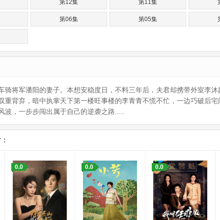
第12集
第11集
第06集
第05集
车骑将军潘阳的妻子。本想安稳度日，不料三年后，夫君却携带外室李沐
双重背弃，暗中执掌天下第一楼旺事楼的李青青不慌不忙，一边巧破后宅
，一步步闯出属于自己的逆袭之路.....
片：
0.0
0.0
0.0