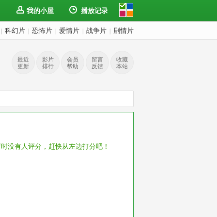
我的小屋
播放记录
科幻片
恐怖片
爱情片
战争片
剧情片
|
|
|
|
|
最近
影片
会员
留言
收藏
更新
排行
帮助
反馈
本站
暂时没有人评分，赶快从左边打分吧！