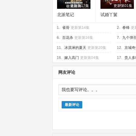
更新第17集
更新第01集
北派笔记
试婚丫鬟
1.
雀骨
更新第14集
2.
拳锋
更
6.
百花杀
更新第16集
7.
九个弹
11.
冰淇淋的夏天
更新第20集
12.
京城奇
16.
嫁入高门
更新第04集
17.
贵人多
网友评论
最新评论