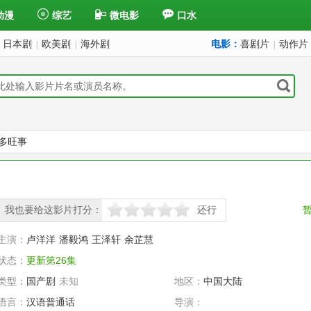
动漫
综艺
微电影
口水
日本剧
欧美剧
海外剧
电影：
喜剧片
动作片
|
|
|
多旺事
我也要给这影片打分：
还行
很差
较差
还行
推荐
力荐
主演：
卢洋洋
潘毅鸿
王泽轩
余芷慧
状态：
更新第26集
类型：
国产剧
未知
地区：
中国大陆
语言：
汉语普通话
导演：