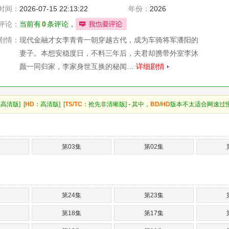
时间：
2026-07-15 22:13:22
年份：
2026
评论：
当前有
0
条评论，
剧情：
现代金融才女李青青一朝穿越古代，成为车骑将军潘阳的
妻子。本想安稳度日，不料三年后，夫君却携带外室李沐
颜一同归家，李家身世互换的秘闻…
详细剧情
高清版] [
HD
：高清版] [
TS/TC
：抢先非清晰版] - 其中，
BD
/
HD
版本不太适合网速过
第03集
第02集
第24集
第23集
第18集
第17集