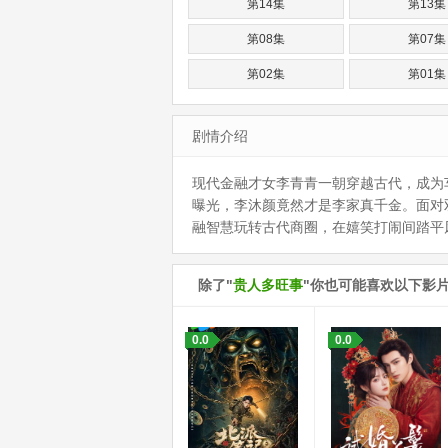
第14集
第13集
第08集
第07集
第02集
第01集
剧情介绍
现代金融才女李青青一朝穿越古代，成为
曝光，李沐颜竟然才是李家真千金。面对
融智慧玩转古代商圈，在嬉笑打闹间踏平风波
除了"
贵人多旺事
"你也可能喜欢以下影
0.0
0.0