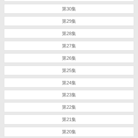
第30集
第29集
第28集
第27集
第26集
第25集
第24集
第23集
第22集
第21集
第20集