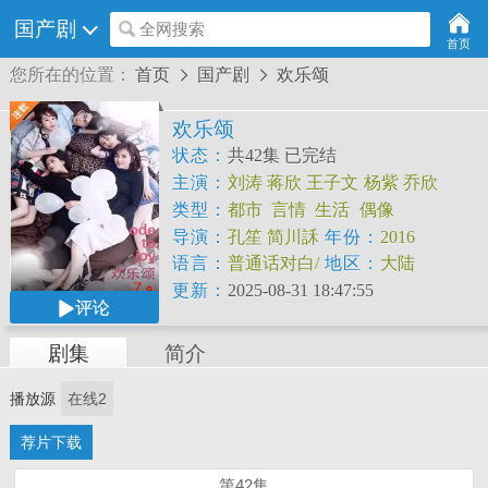
国产剧
全网搜索
首页
您所在的位置：
首页
国产剧
欢乐颂


欢乐颂
状态：
共42集 已完结
主演：
刘涛
蒋欣
王子文
杨紫
乔欣
类型：
都市
言情
生活
偶像
导演：
孔笙
简川訸
年份：
2016
语言：
普通话对白/
地区：
大陆
中文字幕
更新：
2025-08-31 18:47:55
评论
剧集
简介
播放源
在线2
荐片下载
第42集