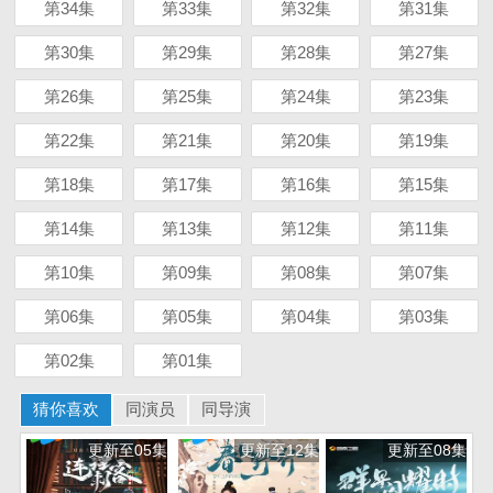
第34集
第33集
第32集
第31集
第30集
第29集
第28集
第27集
第26集
第25集
第24集
第23集
第22集
第21集
第20集
第19集
第18集
第17集
第16集
第15集
第14集
第13集
第12集
第11集
第10集
第09集
第08集
第07集
第06集
第05集
第04集
第03集
第02集
第01集
猜你喜欢
同演员
同导演
更新至05集
更新至12集
更新至08集