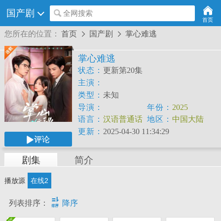
国产剧
全网搜索
首页
您所在的位置：
首页
国产剧
掌心难逃


掌心难逃
状态：
更新第20集
主演：
类型：
未知
导演：
年份：
2025
语言：
汉语普通话
地区：
中国大陆
更新：
2025-04-30 11:34:29
评论
剧集
简介
播放源
在线2

列表排序：
降序