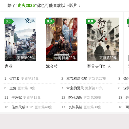
除了"
走火2025
"你也可能喜欢以下影片：
0.0
0.0
0.0
更新第06集
更新第08集
更新第10集
家业
嫁金枝
寄骨寺守灯人
1.
烬红妆
更新第24集
2.
本玄鸦是福星
更新第27集
3.
锋
6.
主角
更新第18集
7.
常宝的夏天
更新第12集
8.
深渊
11.
平乐赋
更新第12集
12.
喀什恋歌
更新第06集
13.
最
16.
佳偶天成2026
更新第40集
17.
良陈美锦
更新第30集
18.
两