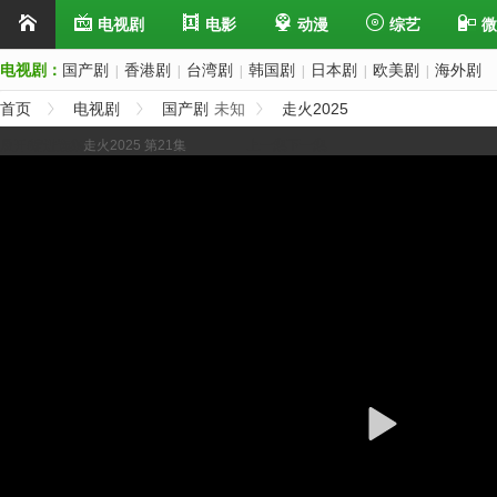
电视剧
电影
动漫
综艺
微
电视剧：
国产剧
香港剧
台湾剧
韩国剧
日本剧
欧美剧
海外剧
|
|
|
|
|
|
首页
电视剧
国产剧
未知
走火2025
展开/缩进选集
走火2025 第21集
上一集
下一集