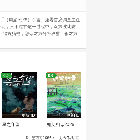
手（周渝民 饰）杀害。廉署首席调查主任
行动，只不过在这一过程中，双方彼此防
，逼近猎物，怎奈对方分外狡猾，被对方
0.0
0.0
更新HD
更新HD
星之守望
如父如母2026
D
5.
墨西哥1986：主办大作战
更