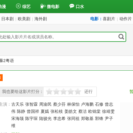
动漫
综艺
微电影
口水
日本剧
欧美剧
海外剧
电影：
喜剧片
动作片
|
|
|
暴2粤语
阅
订
我也要给这影片打分：
还行
很差
较差
还行
推荐
力荐
主演：
古天乐
张智霖
周渝民
蔡少芬
林保怡
卢海鹏
石修
曾志
伟
陈静
曾国祥
夏嫣
张松枝
姜皓文
蔡洁
欧锦棠
徐靖雯
宋海颉
陈宇琛
陆骏光
李忠希
张同祖
郑敬基
郭锋
尹子
维