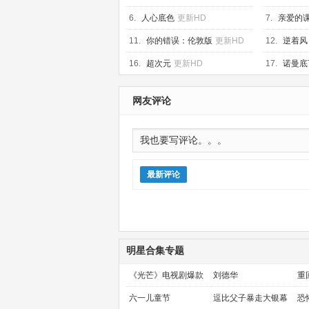
6.
人心底色
更新HD
7.
亲爱的
11.
你的错误：伦敦版
更新HD
12.
逆着风
16.
超次元
更新HD
17.
诺曼底
网友评论
最新评论
明星合集专题
《光芒》电视剧爆款
刘德华
重
预定！
金
六一儿童节
逗比父子暴走大银幕
恐