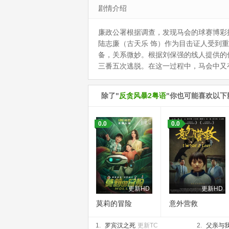
剧情介绍
廉政公署根据调查，发现马会的球赛博彩
陆志廉（古天乐 饰）作为目击证人受到
备，关系微妙。根据刘保强的线人提供的
三番五次逃脱。在这一过程中，马会中
除了"
反贪风暴2粤语
"你也可能喜欢以下
0.0
0.0
更新HD
更新HD
莫莉的冒险
意外营救
1.
罗宾汉之死
更新TC
2.
父亲与