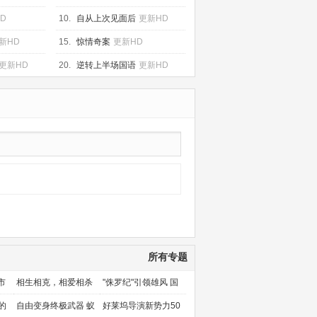
新HD
D
10.
自从上次见面后
更新HD
新HD
15.
惊情奇案
更新HD
更新HD
20.
逆转上半场国语
更新HD
所有专题
市
相生相克，相爱相杀
"侏罗纪"引领雄风 国
产片下旬逆袭
的
自由变身终极武器 蚁
好莱坞导演新势力50