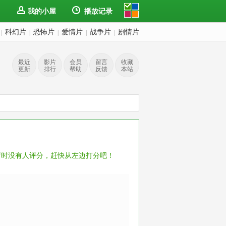
我的小屋
播放记录
科幻片
恐怖片
爱情片
战争片
剧情片
|
|
|
|
|
最近
影片
会员
留言
收藏
更新
排行
帮助
反馈
本站
暂时没有人评分，赶快从左边打分吧！