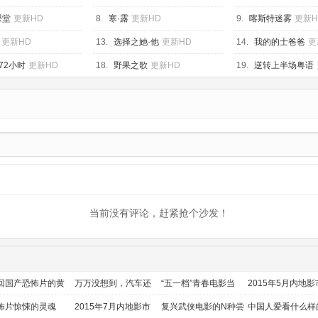
课堂
更新HD
8.
寒·露
更新HD
9.
喀斯特迷雾
更新H
更新HD
13.
选择之她·他
更新HD
14.
我的的士爸爸
更
72小时
更新HD
18.
野果之歌
更新HD
19.
逆转上半场粤语
当前没有评论，赶紧抢个沙发！
回国产恐怖片的黄
万万没想到，汽车还
“五一档”青春电影当
2015年5月内地影
时代
能干这个？
道
前瞻
怖片惊悚的灵魂
2015年7月内地影市
复兴武侠电影的N种尝
中国人爱看什么样