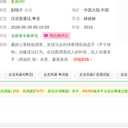
清晰：
更新HD
类型：
剧情片
未知
地区：
中国大陆,中国
香港
语言：
汉语普通话,粤语
导演：
林德禄
时间：
2026-05-30 05:19:59
年份：
2016
评论：
当前有
0
条评论，
剧情：
廉政公署根据调查，发现马会的球赛博彩操盘手（尹子维
饰）涉嫌违法行为。在试图调查此人的时候，此人却遭杀
手（周渝民 饰）杀害。廉署首席…
详细剧情
反贪风暴4[粤语]
反贪风暴 粤语版
反贪风暴2 普通话版
反贪
高清版] [
HD
：高清版][
TS/TC
：抢先非清晰版] - 其中，
BD
/
HD
版本不太适合网速过慢