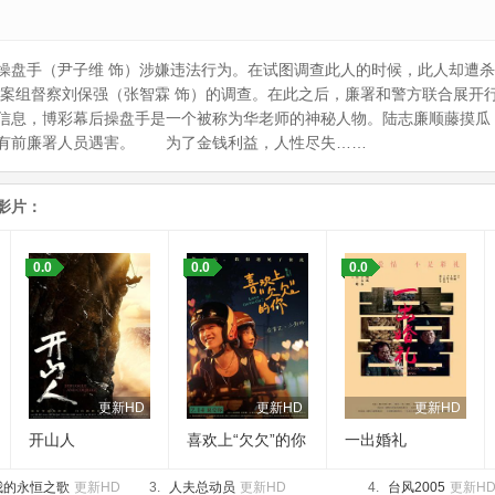
操盘手（尹子维 饰）涉嫌违法行为。在试图调查此人的时候，此人却遭杀
重案组督察刘保强（张智霖 饰）的调查。在此之后，廉署和警方联合展开
信息，博彩幕后操盘手是一个被称为华老师的神秘人物。陆志廉顺藤摸瓜
又有前廉署人员遇害。 为了金钱利益，人性尽失……
影片：
0.0
0.0
0.0
更新HD
更新HD
更新HD
开山人
喜欢上“欠欠”的你
一出婚礼
我的永恒之歌
更新HD
3.
人夫总动员
更新HD
4.
台风2005
更新H