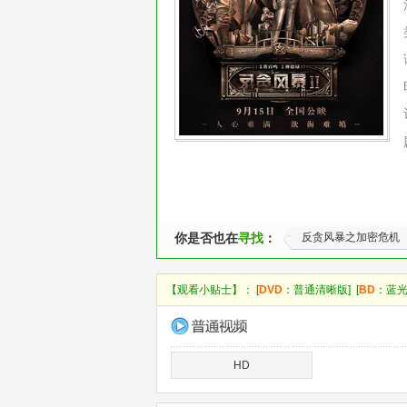
你是否也在
寻找
：
反贪风暴之加密危机
【观看小贴士】： [
DVD
：普通清晰版] [
BD
：蓝光
HD