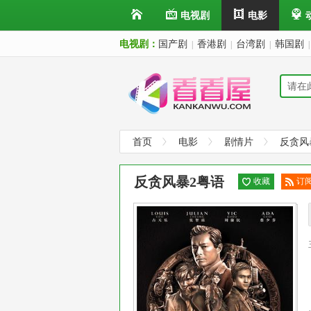
电视剧
电影
电视剧：
国产剧
香港剧
台湾剧
韩国剧
|
|
|
|
首页
电影
剧情片
反贪风
反贪风暴2粤语
收藏
订
已
阅