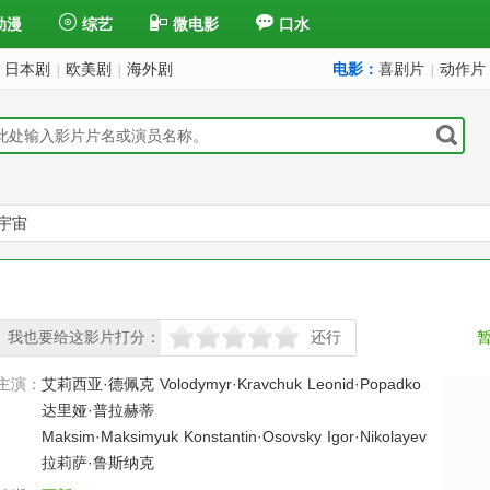
动漫
综艺
微电影
口水
日本剧
欧美剧
海外剧
电影：
喜剧片
动作片
|
|
|
宇宙
我也要给这影片打分：
还行
很差
较差
还行
推荐
力荐
主演：
艾莉西亚·德佩克
Volodymyr·Kravchuk
Leonid·Popadko
达里娅·普拉赫蒂
Maksim·Maksimyuk
Konstantin·Osovsky
Igor·Nikolayev
Maria·Y
拉莉萨·鲁斯纳克