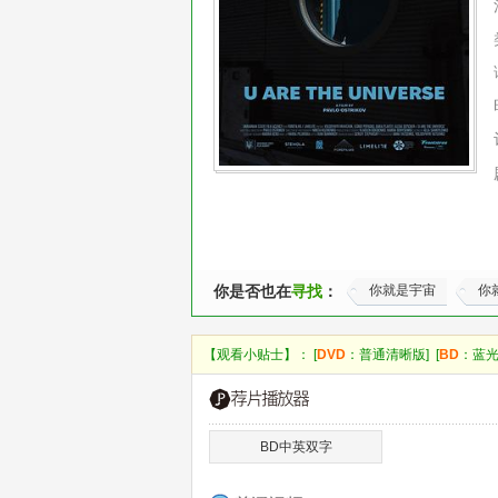
你是否也在
寻找
：
你就是宇宙
你
【观看小贴士】： [
DVD
：普通清晰版] [
BD
：蓝光
BD中英双字