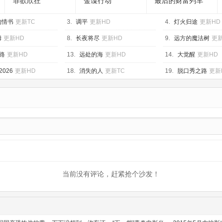
罪欲欣狂
金谍行动
最后的财富列车
的情书
更新TC
3.
调平
更新HD
4.
灯火归途
更新HD
姆
更新HD
8.
长夜将尽
更新HD
9.
远方的魔法树
更新
路
更新HD
13.
远处的海
更新HD
14.
大觉醒
更新HD
026
更新HD
18.
消失的人
更新TC
19.
脱口秀之路
更新
当前没有评论，赶紧抢个沙发！