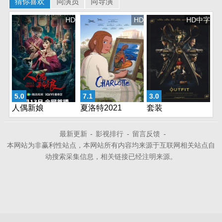
猜你喜欢
同演员
同导演
HD
HD
HD中字
5.0
7.1
3.0
人偶新娘
夏洛特2021
套装
最新更新
-
影视排行
-
留言反馈
-
本网站为非赢利性站点，本网站所有内容均来源于互联网相关站点自
动搜索采集信息，相关链接已经注明来源。