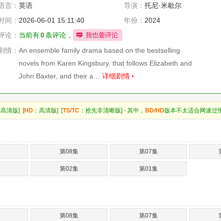
语言：
英语
导演：
托尼·米歇尔
时间：
2026-06-01 15:11:40
年份：
2024
评论：
当前有
0
条评论，
剧情：
An ensemble family drama based on the bestselling
novels from Karen Kingsbury, that follows Elizabeth and
John Baxter, and their a…
详细剧情
高清版] [
HD
：高清版] [
TS/TC
：抢先非清晰版] - 其中，
BD
/
HD
版本不太适合网速过
第08集
第07集
第02集
第01集
第08集
第07集