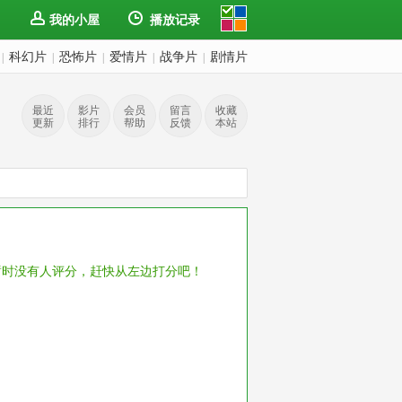
我的小屋
播放记录
科幻片
恐怖片
爱情片
战争片
剧情片
|
|
|
|
|
最近
影片
会员
留言
收藏
更新
排行
帮助
反馈
本站
暂时没有人评分，赶快从左边打分吧！