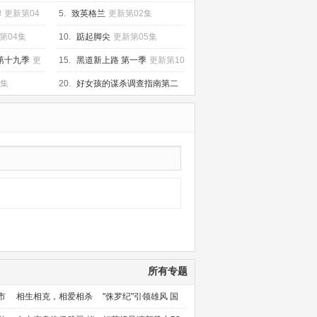
季
更新第04
5.
致英格兰
更新第02集
第04集
10.
踮起脚尖
更新第05集
第十九季
更
15.
黑道新上路 第一季
更新第10
集
0集
20.
好女孩的谋杀调查指南第二
季
更新第06集
所有专题
市
相生相克，相爱相杀
"侏罗纪"引领雄风 国