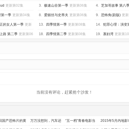
ud
更新第02集
3.
极速山谷第一季
更新第06集
4.
芝加哥故事 第八
集
财第一季
更新第04集
8.
爱丽丝与史蒂夫
更新第06集
9.
恐怖角(剧版)
更新
正的女人第一季
更新
13.
四季情第一季
更新第08集
14.
犯罪心理：演变
新第05集
上路 第二季
更新第06
18.
四季情第二季
更新第08集
19.
寡妇湾
更新第1
当前没有评论，赶紧抢个沙发！
回国产恐怖片的黄
万万没想到，汽车还
“五一档”青春电影当
2015年5月内地影