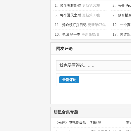
1.
吸血鬼莱斯特
更新第02集
2.
骄傲 Pro
6.
每个夏天之后
更新第08集
7.
致命横
11.
曼哈顿打拼日记
更新第07集
12.
一个真
第04集
16.
星城 第一季
更新第05集
17.
黑道新
集
网友评论
最新评论
明星合集专题
《光芒》电视剧爆款
刘德华
重