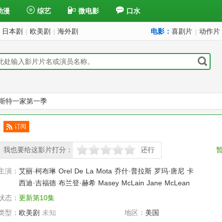
动漫
综艺
微电影
口水
日本剧
欧美剧
海外剧
电影：
喜剧片
动作片
|
|
|
斯特一家第一季
订阅
已订
阅
我也要给这影片打分：
还行
很差
较差
还行
推荐
力荐
主演：
艾丽·柯布琳
Orel
De
La
Mota
乔什·普拉斯
罗玛·唐尼
卡
西迪·吉福德
布兰登·赫希
Masey
McLain
Jane
McLean
状态：
更新第10集
类型：
欧美剧
未知
地区：
美国