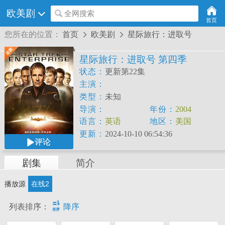
欧美剧
全网搜索
首页
您所在的位置：
首页
欧美剧
星际旅行：进取号


星际旅行：进取号 第四季
状态：
更新第22集
主演：
Jolene
Blalock
Anthony
Montgomery
Linda
类型：
未知
导演：
年份：
2004
LeVar
Burton
语言：
英语
地区：
美国
更新：
2024-10-10 06:54:36
评论
剧集
简介
播放源
在线2

列表排序：
降序