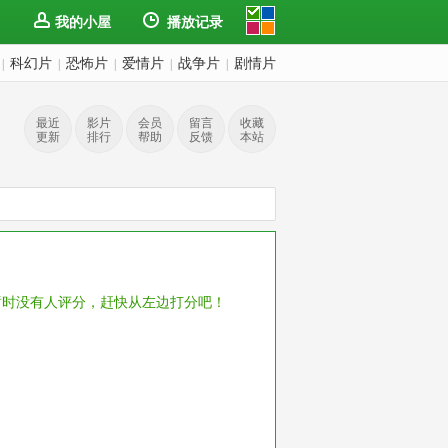
我的小屋
播放记录
科幻片
恐怖片
爱情片
战争片
剧情片
|
|
|
|
|
最近
影片
会员
留言
收藏
更新
排行
帮助
反馈
本站
暂时没有人评分，赶快从左边打分吧！