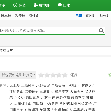
动漫
综艺
微电影
口水
日本剧
欧美剧
海外剧
电影：
喜剧片
动作片
|
|
|
带有香气
我也要给这影片打分：
还行
很差
较差
还行
推荐
力荐
主演：
见上爱
上坂树里
水野美纪
早坂美海
小林隆
小林虎之介
津崎史郎
岩瀬顕子
三浦贵大
根岸季衣
大岛美幸
义达祐
未
たくや
原田泰造
北村一辉
佐野晶哉
藤原季节
林裕
太
坂东弥十郎
内田慈
小倉史也
片冈鹤太郎
松金米子
广
冈由里子
春海四方
多部未华子
高岛政宏
二田絢乃
中田