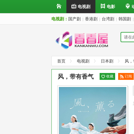
电视剧
电影
电视剧：
国产剧
香港剧
台湾剧
韩国剧
|
|
|
|
首页
电视剧
日本剧
风，
风，带有香气
收藏
订阅
已订
阅