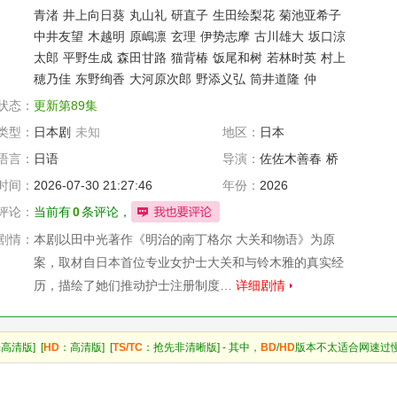
青渚
井上向日葵
丸山礼
研直子
生田绘梨花
菊池亚希子
中井友望
木越明
原嶋凛
玄理
伊势志摩
古川雄大
坂口涼
太郎
平野生成
森田甘路
猫背椿
饭尾和树
若林时英
村上
穂乃佳
东野绚香
大河原次郎
野添义弘
筒井道隆
仲
状态：
更新第89集
类型：
日本剧
未知
地区：
日本
语言：
日语
导演：
佐佐木善春
桥
本万叶
新田真
时间：
2026-07-30 21:27:46
年份：
2026
三
松本仁志
评论：
当前有
0
条评论，
剧情：
本剧以田中光著作《明治的南丁格尔 大关和物语》为原
案，取材自日本首位专业女护士大关和与铃木雅的真实经
历，描绘了她们推动护士注册制度…
详细剧情
高清版] [
HD
：高清版] [
TS/TC
：抢先非清晰版] - 其中，
BD
/
HD
版本不太适合网速过