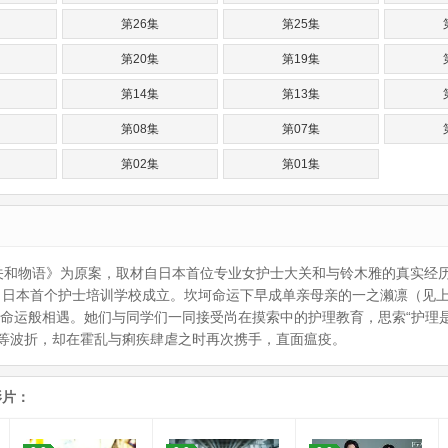
第26集
第25集
第20集
第19集
第14集
第13集
第08集
第07集
第02集
第01集
关和物语》为原案，取材自日本首位专业女护士大关和与铃木雅的真实经
年，日本首个护士培训学校成立。坎坷命运下早成单亲母亲的一之濑凛（见
命运般相遇。她们与同学们一同接受尚在摸索中的护理教育，思索“护理是
等波折，却在霍乱与痢疾肆虐之时再次携手，直面瘟疫。
影片：