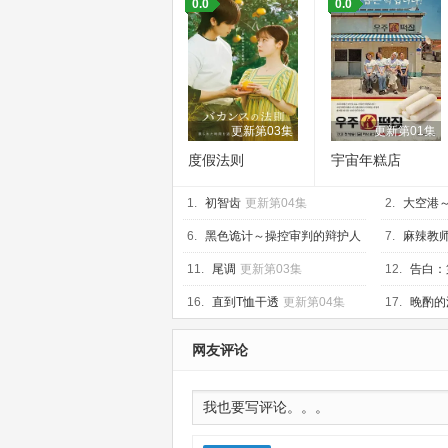
0.0
0.0
更新第03集
更新第01集
度假法则
宇宙年糕店
1.
初智齿
更新第04集
2.
大空港～
集
6.
黑色诡计～操控审判的辩护人
7.
麻辣教师
更新第02集
11.
尾调
更新第03集
12.
告白：
03集
16.
直到T恤干透
更新第04集
17.
晚酌的
05集
网友评论