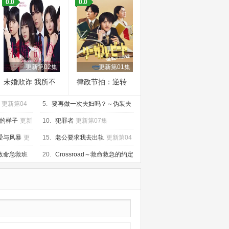
0.0
0.0
更新第02集
更新第01集
未婚欺诈 我所不
律政节拍：逆转
知他的真面目
法庭
更新第04
5.
要再做一次夫妇吗？～伪装夫
妇～
更新第04集
的样子
更新
10.
犯罪者
更新第07集
爱与风暴
更
15.
老公要求我去出轨
更新第04
集
救命急救班
20.
Crossroad～救命救急的约定
～
更新第04集