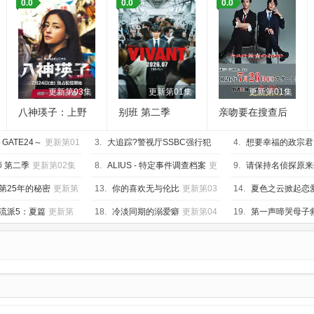
0.0
0.0
0.0
更新第03集
更新第01集
更新第01集
八神瑛子：上野
别班 第二季
亲吻要在搜查后
中央署组织犯罪
GATE24～
对策课
更新第01
3.
大追踪?警视厅SSBC强行犯
4.
想要幸福的政宗君
系? 第二季
更新第02集
集
 第二季
更新第02集
8.
ALIUS - 特定事件调查档案
更
9.
请保持名侦探原来
新第02集
第02集
第25年的秘密
更新第
13.
你的喜欢无与伦比
更新第03
14.
夏色之云掀起恋
集
新第03集
流派5：夏篇
更新第
18.
冷淡同期的溺爱癖
更新第04
19.
第一声啼哭母子
集
更新第04集