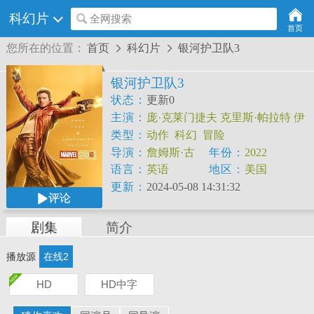
科幻片
全网搜索
首页
您所在的位置：
首页
科幻片
银河护卫队3


银河护卫队3
状态：
更新0
主演：
庞·克莱门捷夫
克里斯·帕拉特
伊
丽莎白·德比茨基
戴夫·巴蒂斯塔
类型：
动作
科幻
冒险
导演：
詹姆斯·古
年份：
2022
恩
语言：
英语
地区：
美国
更新：
2024-05-08 14:31:32
评论
剧集
简介
播放源
在线2
HD
HD中字