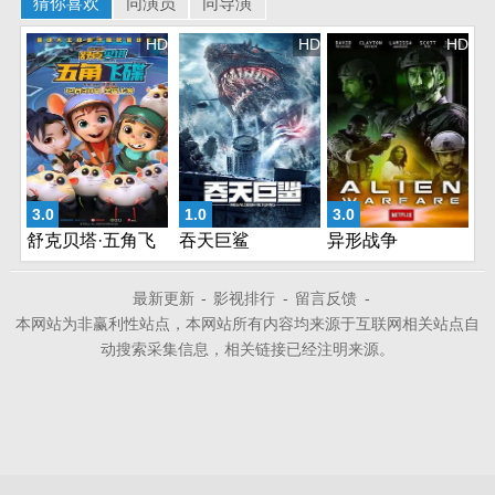
猜你喜欢
同演员
同导演
HD
HD
HD
3.0
1.0
3.0
舒克贝塔·五角飞
吞天巨鲨
异形战争
碟
最新更新
-
影视排行
-
留言反馈
-
本网站为非赢利性站点，本网站所有内容均来源于互联网相关站点自
动搜索采集信息，相关链接已经注明来源。