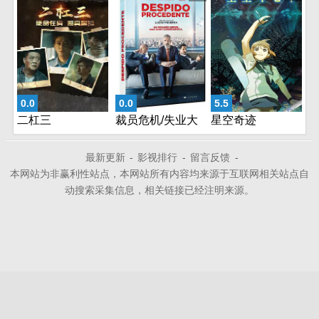
0.0
0.0
5.5
二杠三
裁员危机/失业大
星空奇迹
暴走
最新更新
-
影视排行
-
留言反馈
-
本网站为非赢利性站点，本网站所有内容均来源于互联网相关站点自
动搜索采集信息，相关链接已经注明来源。