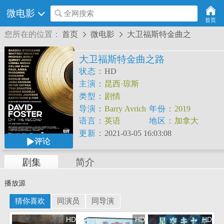
微电影
全网搜索
首页
您所在的位置：
首页
微电影
大卫福斯特金曲之


大卫福斯特金曲之路
状态：
HD
主演：
昆西·琼斯
类型：
剧情
导演：
Barry
Avrich
年份：
2019
语言：
英语
地区：
加拿大
更新：
2021-03-05 16:03:08
评论
剧集
简介
播放源
猜你喜欢
同演员
同导演
HD
HD
HD