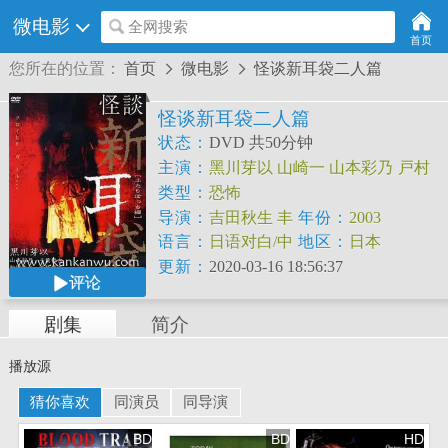
微电影
全网搜索
首页
您所在的位置：
首页
微电影
怪谈新耳袋二人篇


怪谈新耳袋二人篇
状态：
DVD 共50分钟
主演：
黑川芽以
山崎一
山本彩乃
戸村
麻衣子
右手爱美
佐藤刊里
近藤芳正
类型：
恐怖
导演：
吉田秋生
丰
年份：
2003
岛圭介
笕昌也
村上
语言：
日语对白/中
地区：
日本
贤司
古田亘
安里麻
文字幕
更新：
2020-03-16 18:56:37
评论
里
井上雄彦
剧集
简介
播放源
猜你喜欢
同演员
同导演
BD
BD
HD